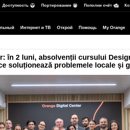
Доступность
Портирование
Пополни счёт
Ко
льный
Интернет и ТВ
Открой
Помощь
My Orange
: în 2 luni, absolvenții cursului Desi
ce soluționează problemele locale și g