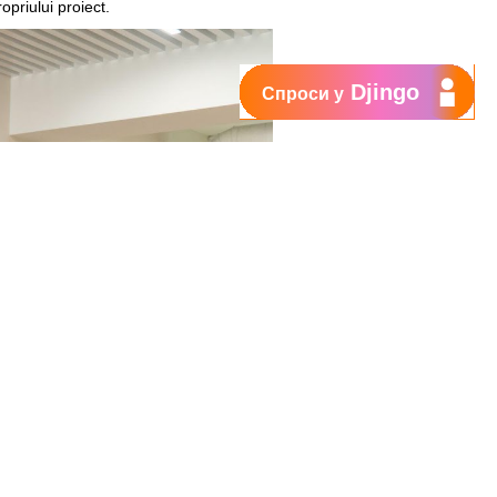
priului proiect.
Djingo
Спроси у