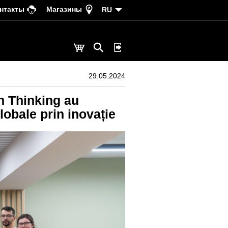
нтакты
Магазины
RU
29.05.2024
gn Thinking au
lobale prin inovație