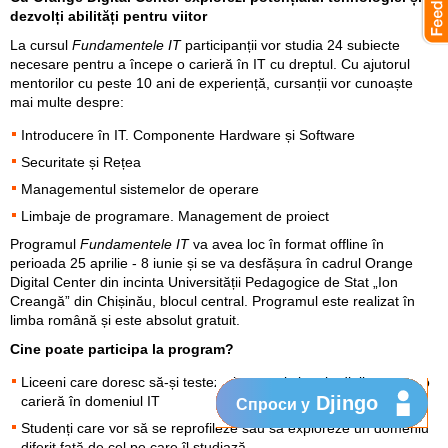
dezvolți abilități pentru viitor
La cursul
Fundamentele IT
participanții vor studia 24 subiecte
necesare pentru a începe o carieră în IT cu dreptul. Cu ajutorul
mentorilor cu peste 10 ani de experiență, cursanții vor cunoaște
mai multe despre:
Introducere în IT. Componente Hardware și Software
Securitate și Rețea
Managementul sistemelor de operare
Limbaje de programare. Management de proiect
Programul
Fundamentele IT
va avea loc în format offline în
perioada 25 aprilie - 8 iunie și se va desfășura în cadrul Orange
Digital Center din incinta Universității Pedagogice de Stat „Ion
Creangă” din Chișinău, blocul central. Programul este realizat în
limba română și este absolut gratuit.
Cine poate participa la program?
Liceeni care doresc să-și testeze interesul și aptitudinile pentru o
Djingo
carieră în domeniul IT
Спроси у
Studenți care vor să se reprofileze sau să exploreze un domeniu
diferit față de cel pe care îl studiază