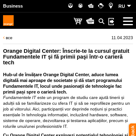
Business
RU
все
11.04.2023
Orange Digital Center: Înscrie-te la cursul gratuit
Fundamentele IT şi fă primii paşi într-o carieră
tech
Hub-ul de învățare Orange Digital Center, aduce lumea
digitală mai aproape de societate și dă start programului
Fundamentele IT, locul unde pasionații de tehnologie fac
primii pași spre o carieră tech.
Fundamentele IT
este un program de studiu care ajută tinerii și
adulții să se familiarizeze cu sfera IT și să se reprofileze pentru un
job al viitorului. Aici, participanții vor deprinde noțiuni și practici
esențiale în tehnologia informației, incluzând hardware, software,
sisteme de operare, dezvoltarea și testarea aplicațiilor, precum și
rolurile unui/unei profesionist/e IT.
Cu Orange Digital Center explorezi potențialul tehnologiei și