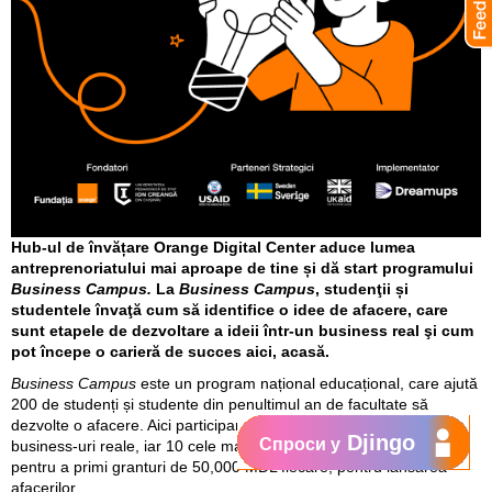
Hub-ul de învățare Orange Digital Center aduce lumea
antreprenoriatului mai aproape de tine și dă start programului
Business Campus.
La
Business Campus
, studenţii și
studentele învaţă cum să identifice o idee de afacere, care
sunt etapele de dezvoltare a ideii într-un business real şi cum
pot începe o carieră de succes aici, acasă.
Business Campus
este un program național educațional, care ajută
200 de studenți și studente din penultimul an de facultate să
dezvolte o afacere. Aici participanții vor dezvolta idei de afaceri în
Djingo
Спроси у
business-uri reale, iar 10 cele mai bune concepte vor fi selectate
pentru a primi granturi de 50,000 MDL fiecare, pentru lansarea
afacerilor.