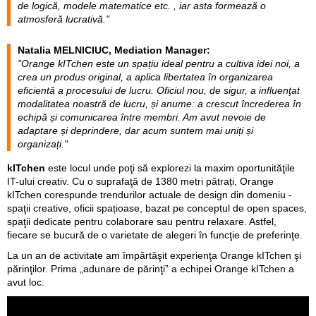
de logică, modele matematice etc. , iar asta formează o
atmosferă lucrativă."
Natalia MELNICIUC, Mediation Manager:
"Orange kITchen este un spațiu ideal pentru a cultiva idei noi, a
crea un produs original, a aplica libertatea în organizarea
eficientă a procesului de lucru. Oficiul nou, de sigur, a influenţat
modalitatea noastră de lucru, și anume: a crescut încrederea în
echipă și comunicarea între membri. Am avut nevoie de
adaptare și deprindere, dar acum suntem mai uniți și
organizați."
kITchen
este locul unde poţi să explorezi la maxim oportunităţile
IT-ului creativ. Cu o suprafaţă de 1380 metri pătrați, Orange
kITchen corespunde trendurilor actuale de design din domeniu -
spaţii creative, oficii spațioase, bazat pe conceptul de open spaces,
spaţii dedicate pentru colaborare sau pentru relaxare. Astfel,
fiecare se bucură de o varietate de alegeri în funcţie de preferinţe.
La un an de activitate am împărtăşit experienţa Orange kITchen şi
părinţilor. Prima „adunare de părinţi” a echipei Orange kITchen a
avut loc.