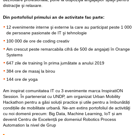
distracţie şi relaxare.
Din portofoliul primului an de activitate fac parte:
12 evenimente interne şi externe la care au participat peste 1 000
de persoane pasionate de IT şi tehnologie
100 000 de ore de coding creativ
Am crescut peste remarcabila cifră de 500 de angajați în Orange
Systems
647 zile de training în prima jumătate a anului 2019
384 ore de masaj la birou
144 ore de yoga
Am inspirat comunitatea IT cu 3 evenimente marca InspiratiON
Session. În parteneriat cu UNDP, am organizat Urban Mobility
Hackathon pentru a găsi soluții practice și utile pentru a îmbunătăți
condițiile de mobilitate urbană. Ne-am extins portofoliul de activităţi
cu noi domenii precum: Big Data, Machine Learning, IoT și am
devenit Centru de Excelență pe domeniul Robotics Process
Automation la nivel de Grup