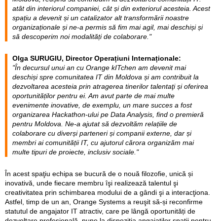
atât din interiorul companiei, cât și din exteriorul acesteia. Acest
spațiu a devenit și un catalizator alt transformării noastre
organizaționale și ne-a permis să fim mai agil, mai deschiși și
să descoperim noi modalități de colaborare."
Olga SURUGIU, Director Operațiuni Internaționale:
"În decursul unui an cu Orange kITchen am devenit mai
deschiși spre comunitatea IT din Moldova și am contribuit la
dezvoltarea acesteia prin atragerea tinerilor talentaţi și oferirea
oportunităților pentru ei. Am avut parte de mai multe
evenimente inovative, de exemplu, un mare succes a fost
organizarea Hackathon-ului pe Data Analysis, find o premieră
pentru Moldova. Ne-a ajutat să dezvoltăm relațiile de
colaborare cu diverși parteneri și companii externe, dar și
membri ai comunității IT, cu ajutorul cărora organizăm mai
multe tipuri de proiecte, inclusiv sociale."
În acest spaţiu echipa se bucură de o nouă filozofie, unică și
inovativă, unde fiecare membru îşi realizează talentul şi
creativitatea prin schimbarea modului de a gândi şi a interacţiona.
Astfel, timp de un an, Orange Systems a reuşit să-și reconfirme
statutul de angajator IT atractiv, care pe lângă oportunități de
dezvoltare profesională, pune la dispoziţia angajaţilor spaţii pentru