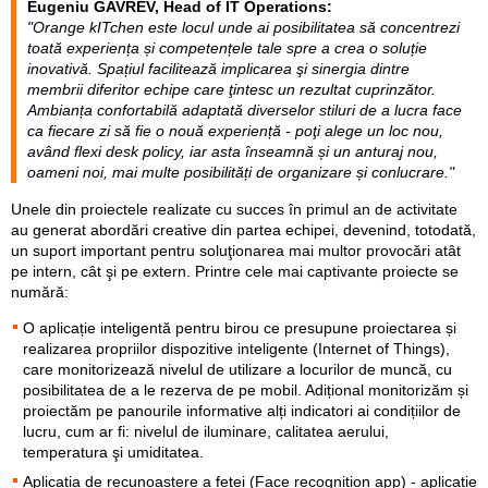
Eugeniu GAVREV, Head of IT Operations:
"Orange kITchen este locul unde ai posibilitatea să concentrezi
toată experiența și competențele tale spre a crea o soluție
inovativă. Spațiul facilitează implicarea şi sinergia dintre
membrii diferitor echipe care ţintesc un rezultat cuprinzător.
Ambianța confortabilă adaptată diverselor stiluri de a lucra face
ca fiecare zi să fie o nouă experiență - poţi alege un loc nou,
având flexi desk policy, iar asta înseamnă și un anturaj nou,
oameni noi, mai multe posibilități de organizare și conlucrare."
Unele din proiectele realizate cu succes în primul an de activitate
au generat abordări creative din partea echipei, devenind, totodată,
un suport important pentru soluţionarea mai multor provocări atât
pe intern, cât şi pe extern. Printre cele mai captivante proiecte se
numără:
O aplicație inteligentă pentru birou ce presupune proiectarea și
realizarea propriilor dispozitive inteligente (Internet of Things),
care monitorizează nivelul de utilizare a locurilor de muncă, cu
posibilitatea de a le rezerva de pe mobil. Adițional monitorizăm și
proiectăm pe panourile informative alți indicatori ai condițiilor de
lucru, cum ar fi: nivelul de iluminare, calitatea aerului,
temperatura şi umiditatea.
Aplicația de recunoaștere a feței (Face recognition app) - aplicație