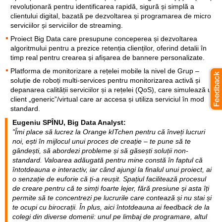
revoluționară pentru identificarea rapidă, sigură și simplă a
clientului digital, bazată pe dezvoltarea și programarea de micro
serviciilor și serviciilor de streaming.
Proiect Big Data care presupune conceperea și dezvoltarea
algoritmului pentru a prezice retenția clienților, oferind detalii în
timp real pentru crearea și afișarea de bannere personalizate.
Platforma de monitorizare a rețelei mobile la nivel de Grup –
soluție de roboți multi-services pentru monitorizarea activă și
depanarea calității serviciilor și a rețelei (QoS), care simulează un
client „generic”/virtual care ar accesa și utiliza serviciul în mod
standard.
Eugeniu SPÎNU, Big Data Analyst:
"Îmi place să lucrez la Orange kITchen pentru că înveți lucruri
noi, ești în mijlocul unui proces de creație – te pune să te
gândești, să abordezi probleme și să găsești soluții non-
standard. Valoarea adăugată pentru mine constă în faptul că
întotdeauna e interactiv, iar când ajungi la finalul unui proiect, ai
o senzație de euforie că ți-a reușit. Spațiul facilitează procesul
de creare pentru că te simți foarte lejer, fără presiune și asta îți
permite să te concentrezi pe lucrurile care contează și nu stai și
te ocupi cu birocrații. În plus, aici întotdeauna ai feedback de la
colegi din diverse domenii: unul pe limbaj de programare, altul