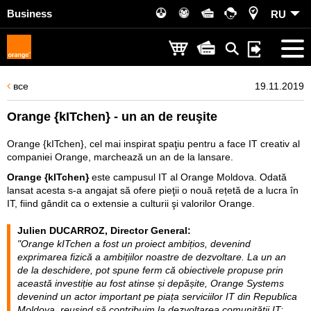
Business
RU
все
19.11.2019
Orange {kITchen} - un an de reuşite
Orange {kITchen}, cel mai inspirat spaţiu pentru a face IT creativ al
companiei Orange, marchează un an de la lansare.
O
range {kITchen}
este campusul IT al Orange Moldova. Odată
lansat acesta s-a angajat să ofere pieţii o nouă rețetă de a lucra în
IT, fiind gândit ca o extensie a culturii şi valorilor Orange.
Julien DUCARROZ, Director General:
"Orange kITchen a fost un proiect ambițios, devenind
exprimarea fizică a ambițiilor noastre de dezvoltare. La un an
de la deschidere, pot spune ferm că obiectivele propuse prin
această investiție au fost atinse și depășite, Orange Systems
devenind un actor important pe piața serviciilor IT din Republica
Moldova, reușind să contribuim la dezvoltarea comunității IT: