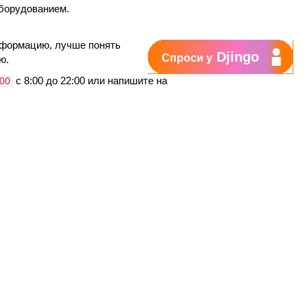
оборудованием.
нформацию, лучше понять
Djingo
Спроси у
ю.
с 8:00 до 22:00 или напишите на
00
Поддержка
My Orange
Помощь
New
Orange Chat
Orange Service