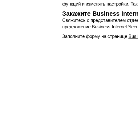
функций и изменять настройки. Та
Закажите Business Inter
Свяжитесь с представителем отде
предложение Business Internet Se
Заполните форму на странице
Busi
электронный адрес
corporate@ora
Полезное
Об Orange Moldova
ISO
Код этики
Карьера