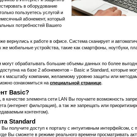
естировать в оборудование
только пользуетесь услугой и
жемесячный абонемент, который
еальных потребностей Вашего
 уже вернулись к работе в офисе. Система сканирует и автомат
ак же мобильные устройства, такие как смартфоны, ноутбуки, 
и могут обрабатывать большие объемы данных по более выгодн
доступна на базе 2 абонементов – Basic и Standard, которые м
м к масштабу компании, желаемому уровню защиты или методам
можно ознакомиться на
специальной странице
.
нт Basic?
, в качестве элемента сети LAN Вы поучаете возможность запр
ета (интернет фильтрация), а так же запрещать или приоритиз
едаваемым контентом).
та Standard
 Вы получите доступ к порталу с интуитивным интерфейсом, с
, где Вы сможете в режиме реального времени просматривать а