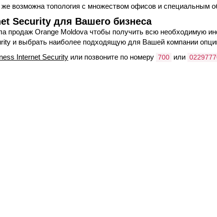
к же возможна топология с множеством офисов и специальным 
net Security для Вашего бизнеса
ла продаж Orange Moldova чтобы получить всю необходимую и
curity и выбрать наиболее подходящую для Вашей компании опци
ness Internet Security
или позвоните по номеру
или
700
0229777
nge.md
.
Веб-сайты
Легальная
информация
my.orange.md
Договорные условия
Онлайн магазин
Необходимые документы
cybersecurity.orange.md
Условия использования
systems.orange.md
интернет-магазина