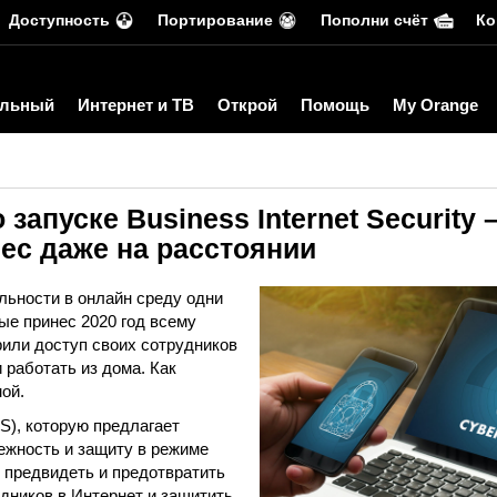
Доступность
Портирование
Пополни счёт
Ко
льный
Интернет и ТВ
Открой
Помощь
My Orange
запуске Business Internet Security 
ес даже на расстоянии
льности в онлайн среду одни
ые принес 2020 год всему
или доступ своих сотрудников
 работать из дома. Как
ой.
BIS), которую предлагает
ежность и защиту в режиме
е предвидеть и предотвратить
удников в Интернет и защитить