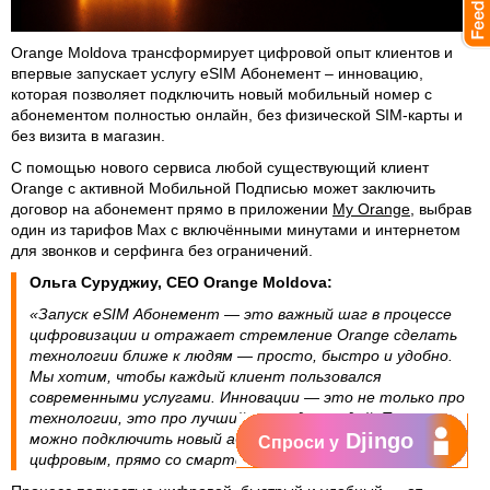
Orange Moldova трансформирует цифровой опыт клиентов и
впервые запускает услугу eSIM Абонемент – инновацию,
которая позволяет подключить новый мобильный номер с
абонементом полностью онлайн, без физической SIM-карты и
без визита в магазин.
С помощью нового сервиса любой существующий клиент
Orange с активной Мобильной Подписью может заключить
договор на абонемент прямо в приложении
My Orange
, выбрав
один из тарифов Max с включёнными минутами и интернетом
для звонков и серфинга без ограничений.
Ольга Суруджиу, CEO Orange Moldova:
«Запуск eSIM Абонемент — это важный шаг в процессе
цифровизации и отражает стремление Orange сделать
технологии ближе к людям — просто, быстро и удобно.
Мы хотим, чтобы каждый клиент пользовался
современными услугами. Инновации — это не только про
технологии, это про лучший опыт для людей. Теперь
Djingo
можно подключить новый абонемент с eSIM, 100%
Спроси у
цифровым, прямо со смартфона».