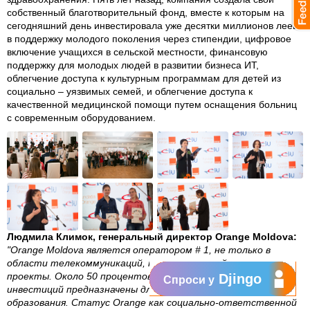
собственный благотворительный фонд, вместе к которым на
сегодняшний день инвестировала уже десятки миллионов леев
в поддержку молодого поколения через стипендии, цифровое
включение учащихся в сельской местности, финансовую
поддержку для молодых людей в развитии бизнеса ИТ,
облегчение доступа к культурным программам для детей из
социально – уязвимых семей, и облегчение доступа к
качественной медицинской помощи путем оснащения больниц
с современным оборудованием.
Людмила Климок, генеральный директор Orange Moldova:
"Orange Moldova является оператором # 1, не только в
области телекоммуникаций, но и инвестиций в социальные
проекты. Около 50 процентов финансовых средств из этих
Djingo
Спроси у
инвестиций предназначены для развития здравоохранения и
образования. Статус Orange как социально-ответственной