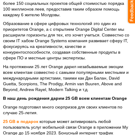
более 150 социальных проектов общей стоимостью порядка
100 миллионов леев, предоставив таким образом помощь
каждому 6 жителю Молдовы.
Образование в сфере цифровых технологий это один из
приоритетов Orange, а с открытием Orange Digital Center мы
расширили горизонты для тех, кто хочет учиться. Совместно со
своим IT хабом Orange Systems компания развивает сферу IT,
фокусируясь на креативности, качестве и
конкурентоспособности, создавая собственные продукты в
сфере ПО и местные центры экспертизы.
На протяжении 25 лет Orange дарил незабываемые эмоции
всем клиентам совместно с самыми популярными местными и
международными артистами, такими как Дан Балан, David
Guetta, Scorpions, The Prodigy, Armin van Buuren, Above and
Beyond, Andrew Rayel, Modern Talking и т.д.
В наш день рождения дарим 25 GB всем клиентам Orange
Orange подготовил много сюрпризов для своих клиентов по
случаю 25-летия.
25 GB в подарок
которые может активировать любой
пользователь услуг мобильной связи Orange в приложении My
Orange до 15 ноября 2023. Бонусный интернет трафик