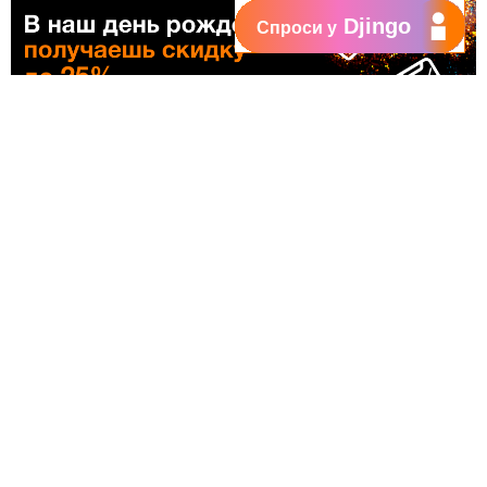
Djingo
Спроси у
Иммерсионный опыт с Orange
Orange приглашает жителей и гостей столицы испытать новый
необычный опыт в самом центре столицы, где они получат шанс
вдохнуть жизнь в свои желания.
Городская инсталляция, которая представляет логотип Orange,
будет действовать 12, 13 и 14 октября на пешеходной улице
Евгения Дога в центре Кишинева, на перекрестке с улицей
Константина Танасе.