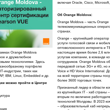
включая Oracle, Cisco, Microsoft
Об
Orange
Moldova
:
Orange Moldova – часть Orange
телекоммуникационных оператор
странах.
Orange – крупнейший оператор
услуги голосовой связи и моби
оптоволоконного интернета и Т
рамках Orange Moldova
настоящее время более 2,6 млн
ное и дружелюбное
услугам компании, в команде к
овыми технологиями. Здесь
сотрудников. Orange Moldova о
 разнообразному портфелю
передовой сетью 3G+ и 4G, но
T-индустрии, таких как
Voice и HD Voice International. 
SAP, IBM, Linux, Embedded и др.
на всей территории страны пос
более 3600 торговых точек.
ции можно пройти в Центре
Признанный лидер в области к
из крупнейших IT - хаб страны 
уктура
вторым по величине работодат
технологий Молдовы. В 2023 ком
– образовательный хаб непреры
ения