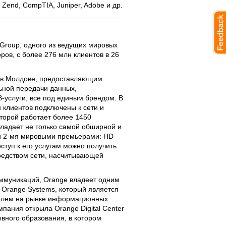
, Zend, CompTIA, Juniper, Adobe и др.
 Group, одного из ведущих мировых
ов, с более 276 млн клиентов в 26
 в Молдове, предоставляющим
льной передачи данных,
В-услуги, все под единым брендом. В
 клиентов подключены к сети и
оторой работает более 1450
бладает не только самой обширной и
 и 2-мя мировыми премьерами: HD
Доступ к его услугам можно получить
редством сети, насчитывающей
оммуникаций, Orange владеет одним
– Orange Systems, который является
елем на рынке информационных
пания открыла Orange Digital Center
вного образования, в котором