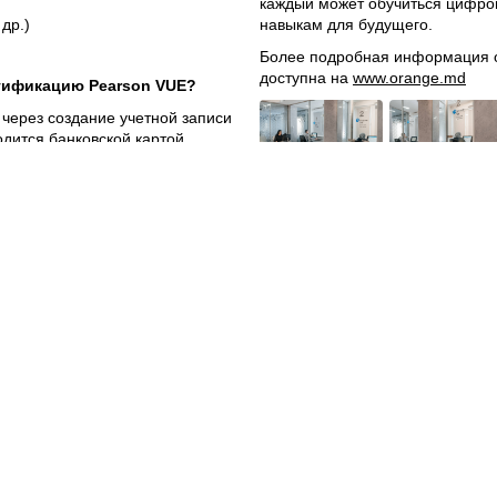
каждый может обучиться цифро
др.)
навыкам для будущего.
Более подробная информация о
доступна на
www.orange.md
ртификацию Pearson VUE?
через создание учетной записи
одится банковской картой,
range не взимает комиссии за
та за экзамены, установленная
ия Pearson VUE в составе
су улица Алба-Юлия, 75 в
и на
Веб-сайты
Легальная