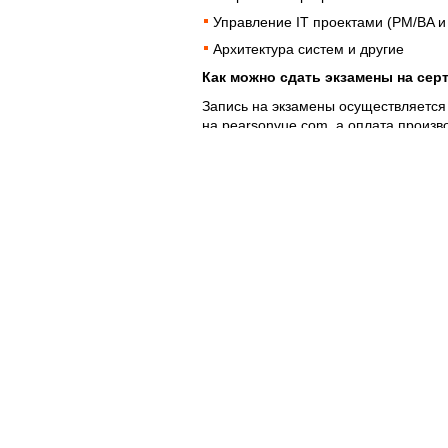
Управление IT проектами (PM/BA и 
Архитектура систем и другие
Как можно сдать экзамены на се
Запись на экзамены осуществляется 
на
pearsonvue.com
, а оплата произв
поддерживающей онлайн-платежи. O
тестирование, взимается только пла
Pearson VUE.
Авторизированный Центр Тестирован
Orange Moldova расположен по адре
Кишиневе. Подробности можно найт
www.orange.md/business/pearson-vue
Полезное