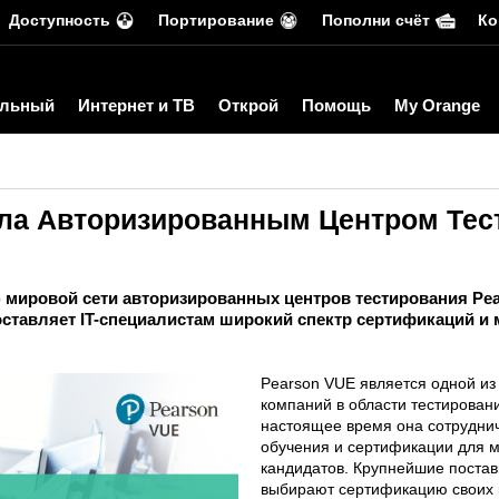
Доступность
Портирование
Пополни счёт
Ко
льный
Интернет и ТВ
Открой
Помощь
My Orange
ала Авторизированным Центром Тес
 мировой сети авторизированных центров тестирования Pea
доставляет IT-специалистам широкий спектр сертификаций 
Pearson VUE является одной и
компаний в области тестирован
настоящее время она сотруднич
обучения и сертификации для 
кандидатов. Крупнейшие поставщ
выбирают сертификацию своих 