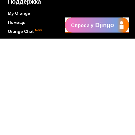
Поддержка
My Orange
Помощь
Djingo
Спроси у
New
Orange Chat
Orange Service
Образцы заявлений
Как подать жалобу
Защититесь от
мошенничества
Заявить о нарушении
Политика конфиденциальности