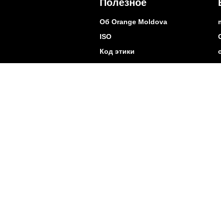
Полезное
Об Orange Moldova
ISO
Код этики
Карьера
Магазины
Мобильный магазин Orange
Мобильная Подпись
Контакты
Покр