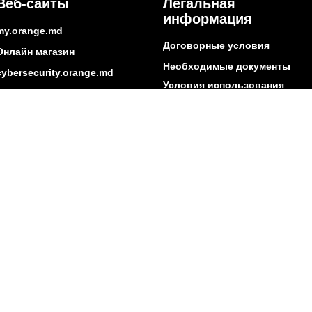
Веб-сайты
Легальная
информация
my.orange.md
Договорные условия
Онлайн магазин
Необходимые документы
cybersecurity.orange.md
Условия использования
systems.orange.md
интернет-магазина
csr.orange.md
Условия приобретения
устройств
fundatia.orange.md
Личные данные
digitalcenter.orange.md
Параметры качества
service.orange.md
Взаимоподключение и доступ
Страница поставщика
Другая информация
ытие сети
Социальная ответственность