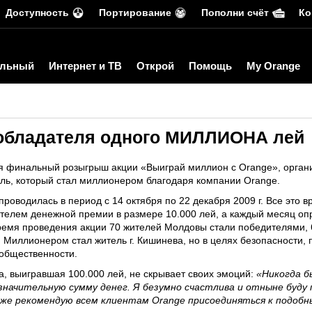
Доступность
Портирование
Пополни счёт
Ко
льный
Интернет и ТВ
Открой
Помощь
My Orange
 обладателя одного МИЛЛИОНА лей
ялся финальный розыгрыш акции «Выиграй миллион с Orange», орган
ь, который стал миллионером благодаря компании Orange.
роводилась в период с 14 октября по 22 декабря 2009 г. Все это в
телем денежной премии в размере 10.000 лей, а каждый месяц оп
время проведения акции 70 жителей Молдовы стали победителями, 6
 Миллионером стал житель г. Кишинева, но в целях безопасности, 
общественности.
а, выигравшая 100.000 лей, не скрывает своих эмоций:
«Никогда б
значительную сумму денег. Я безумно счастлива и отныне буду 
же рекомендую всем клиентам Orange присоединяться к подобны