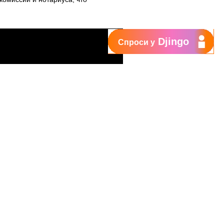
Djingo
Спроси у