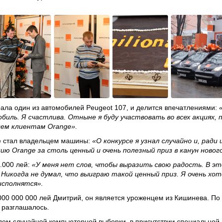
ала один из автомобилей Peugeot 107, и делится впечатлениями:
иль. Я счастлива. Отныне я буду участвовать во всех акциях, 
сем клиентам Orange».
 стал владельцем машины:
«О конкурсе я узнал случайно и, рад
ю Orange за столь ценный и очень полезный приз в канун новог
.000 лей:
«У меня нет слов, чтобы выразить свою радость. В эт
икогда не думал, что выиграю такой ценный приз. Я очень хот
исполнятся».
000 000 000 лей Дмитрий, он является уроженцем из Кишинева
. По
 разглашалось.
ом случайной компьютерной выборки, в присутствии специальной к