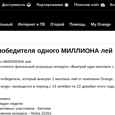
Доступность
Портирование
Пополни счёт
Ко
льный
Интернет и ТВ
Открой
Помощь
My Orange
 победителя одного МИЛЛИОНА лей
ого МИЛЛИОНА лей
 состоялся финальный розыгрыш конкурса «Выиграй один миллион с
победитель, который выиграл 1 миллион лей от компании Orange.
nge» проводился в период с 14 октября по 22 декабря этого года, 
дневно
каждую неделю
ктивных участников - батники
жении конкурса – Nokia 2220s