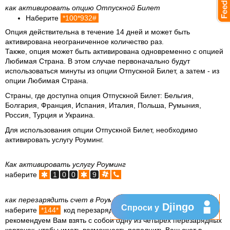
как активировать опцию Отпускной Билет
Наберите
*100*932#
Опция действительна в течение
14 дней
и может быть
активирована неограниченное количество раз.
Также, опция может быть активирована одновременно с опцией
Любимая Страна. В этом случае первоначально будут
использоваться минуты из опции Отпускной Билет, а затем - из
опции Любимая Страна.
Страны, где доступна опция Отпускной Билет:
Бельгия,
Болгария, Франция, Испания, Италия, Польша, Румыния,
Россия, Турция и Украина.
Для использования опции Отпускной Билет, необходимо
активировать услугу Роуминг.
Как активировать услугу Роуминг
наберите
1
0
0
9
как перезарядить счет в Роуминге
Djingo
Спроси у
наберите
*144*
код перезарядной карточки
#
. Мы
рекомендуем Вам взять с собой одну из четырех перезарядных