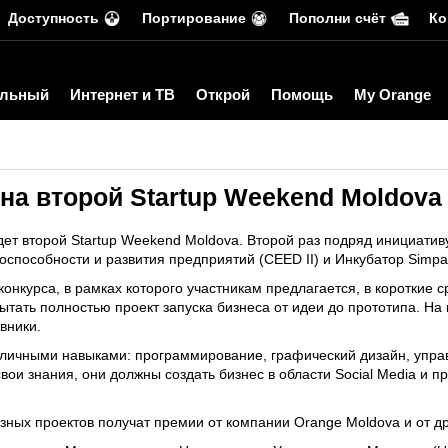
Доступность
Портирование
Пополни счёт
Ко
льный
Интернет и ТВ
Открой
Помощь
My Orange
на второй Startup Weekend Moldova
ет второй Startup Weekend Moldova. Второй раз подряд инициатив
способности и развития предприятий (CEED II) и Инкубатор Simpa
онкурса, в рамках которого участникам предлагается, в короткие 
ытать полностью проект запуска бизнеса от идеи до прототипа. На
вники.
личными навыками: программирование, графический дизайн, управ
свои знания, они должны создать бизнес в области Social Media и
зных проектов получат премии от компании Orange Moldova и от д