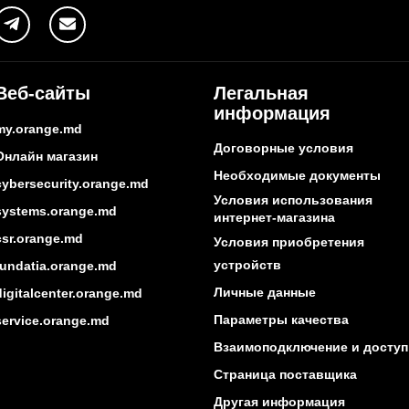
Веб-сайты
Легальная
информация
my.orange.md
Договорные условия
Онлайн магазин
Необходимые документы
cybersecurity.orange.md
Условия использования
systems.orange.md
интернет-магазина
csr.orange.md
Условия приобретения
устройств
fundatia.orange.md
Личные данные
digitalcenter.orange.md
Параметры качества
service.orange.md
Взаимоподключение и доступ
Страница поставщика
Другая информация