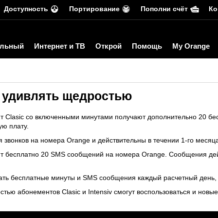
Доступность
Портирование
Пополни счёт
Ко
льный
Интернет и ТВ
Открой
Помощь
My Orange
 удивлять щедростью
нт Clasic со включенными минутами получают дополнительно 20 бе
ю плату.
 звонков на номера Orange и действительны в течении 1-го месяц
ют бесплатно 20 SMS сообщений на номера Orange. Сообщения дей
ть бесплатные минуты и SMS сообщения каждый расчетный день, 
остью абонементов Clasic и Intensiv смогут воспользоваться и нов