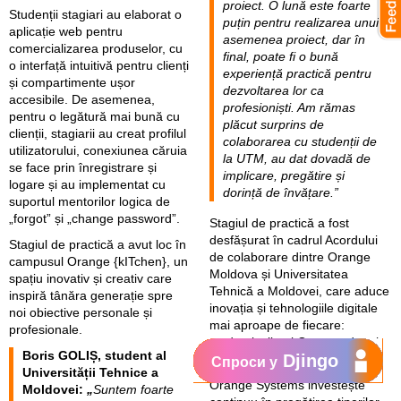
proiect. O lună este foarte
Studenții stagiari au elaborat o
puțin pentru realizarea unui
aplicație web pentru
asemenea proiect, dar în
comercializarea produselor, cu
final, poate fi o bună
o interfață intuitivă pentru clienți
experiență practică pentru
și compartimente ușor
dezvoltarea lor ca
accesibile. De asemenea,
profesioniști. Am rămas
pentru o legătură mai bună cu
plăcut surprins de
clienții, stagiarii au creat profilul
colaborarea cu studenții de
utilizatorului, conexiunea căruia
la UTM, au dat dovadă de
se face prin înregistrare și
implicare, pregătire și
logare și au implementat cu
dorință de învățare.”
suportul mentorilor logica de
„forgot” și „change password”.
Stagiul de practică a fost
desfășurat în cadrul Acordului
Stagiul de practică a avut loc în
de colaborare dintre Orange
campusul Orange {kITchen}, un
Moldova și Universitatea
spațiu inovativ și creativ care
Tehnică a Moldovei, care aduce
inspiră tânăra generație spre
inovația și tehnologiile digitale
noi obiective personale și
mai aproape de fiecare:
profesionale.
studenți, clienți Orange, dar și
Boris GOLIȘ, student al
Djingo
societate în general.
Спроси у
Universității Tehnice a
Orange Systems investește
Moldovei:
„
Suntem foarte