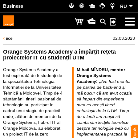
Business
RU
все
02.03.2023
Orange Systems Academy a împărțit rețeta
proiectelor IT cu studenții UTM
Orange Systems Academy a
Mihail MÎNDRU, mentor
fost explorată de 5 studenți de
Orange Systems
la specialitatea Tehnologia
Academy:
„
Am fost mentor
Informației de la Universitatea
pe partea de back-end și
Tehnică a Moldovei. Timp de 4
mă bucur că am avut ocazia
săptămâni, tinerii pasionați de
să împart din experiența
tehnologie au participat în
mea cu acești tineri
cadrul unui stagiu de practică
entuziaști de la UTM. Timp
unde, alături de mentorii de la
de o lună am reușit să
Orange Systems, hub-ul IT al
combinăm lecțiile teoretice
Orange Moldova, au elaborat
despre tehnologiile web cu
un proiect IT de la zero.
implementarea practică la