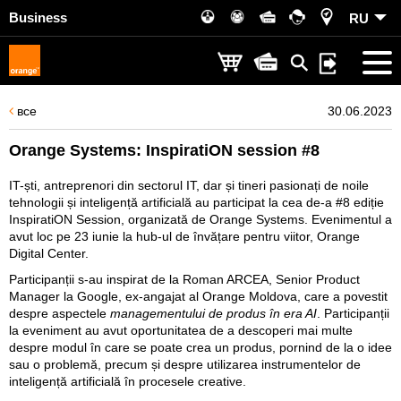
Business
RU
все
30.06.2023
Orange Systems: InspiratiON session #8
IT-ști, antreprenori din sectorul IT, dar și tineri pasionați de noile
tehnologii și inteligență artificială au participat la cea de-a #8 ediție
InspiratiON Session, organizată de
Orange Systems
. Evenimentul a
avut loc pe 23 iunie la hub-ul de învățare pentru viitor, Orange
Digital Center.
Participanții s-au inspirat de la Roman ARCEA, Senior Product
Manager la Google, ex-angajat al Orange Moldova, care a povestit
despre aspectele
managementului de produs în era AI
. Participanții
la eveniment au avut oportunitatea de a descoperi mai multe
despre modul în care se poate crea un produs, pornind de la o idee
sau o problemă, precum și despre utilizarea instrumentelor de
inteligență artificială în procesele creative.