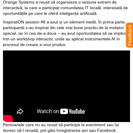
Orange Systems a reușit să organizeze o sesiune extrem de
interactivă, la care a participat comunitatea IT locală, interesată de
oportunitățile pe care le oferă inteligența artificială.
InspiratiON session #8 a avut și un element inedit. În prima parte,
participanții s-au inspirat din cele mai bune practici de la invitatul
special, iar în cea de-a doua – au avut oportunitatea să se implice
într-un workshop interactiv, unde au aplicat instrumentele AI în
procesul de creare a unui produs.
Persoanele care nu au reușit să participe la eveniment sau își
doresc să-l revadă, pot găsi înregistrarea
aici
sau
Facebook
.