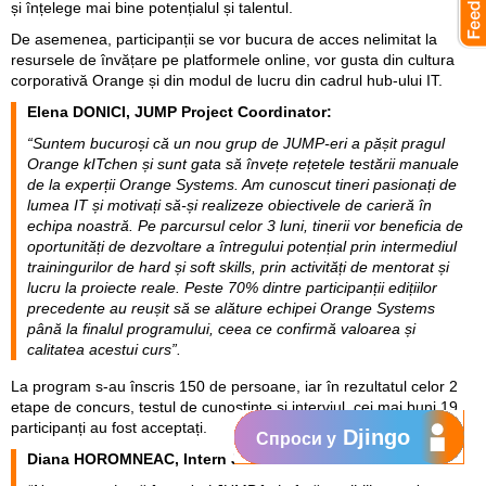
și înțelege mai bine potențialul și talentul.
De asemenea, participanții se vor bucura de acces nelimitat la
resursele de învățare pe platformele online, vor gusta din cultura
corporativă Orange și din modul de lucru din cadrul hub-ului IT.
Elena DONICI, JUMP Project Coordinator:
“Suntem bucuroși că un nou grup de JUMP-eri a pășit pragul
Orange kITchen și sunt gata să învețe rețetele testării manuale
de la experții Orange Systems. Am cunoscut tineri pasionați de
lumea IT și motivați să-și realizeze obiectivele de carieră în
echipa noastră. Pe parcursul celor 3 luni, tinerii vor beneficia de
oportunități de dezvoltare a întregului potențial prin intermediul
trainingurilor de hard și soft skills, prin activități de mentorat și
lucru la proiecte reale. Peste 70% dintre participanții edițiilor
precedente au reușit să se alăture echipei Orange Systems
până la finalul programului, ceea ce confirmă valoarea și
calitatea acestui curs”.
La program s-au înscris 150 de persoane, iar în rezultatul celor 2
etape de concurs, testul de cunoștințe și interviul, cei mai buni 19
participanți au fost acceptați.
Djingo
Спроси у
Diana HOROMNEAC, Intern JUMP: