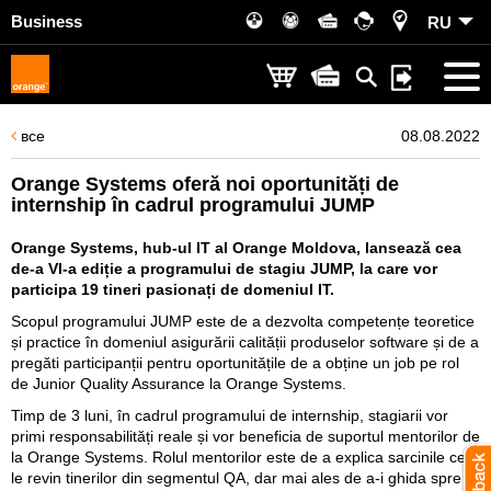
Business
RU
все
08.08.2022
Orange Systems oferă noi oportunități de
internship în cadrul programului JUMP
Orange Systems, hub-ul IT al Orange Moldova, lansează cea
de-a VI-a ediție a programului de stagiu JUMP, la care vor
participa 19 tineri pasionați de domeniul IT.
Scopul programului JUMP este de a dezvolta competențe teoretice
și practice în domeniul asigurării calității produselor software și de a
pregăti participanții pentru oportunitățile de a obține un job pe rol
de Junior Quality Assurance la Orange Systems.
Timp de 3 luni, în cadrul programului de internship, stagiarii vor
primi responsabilități reale și vor beneficia de suportul mentorilor de
la Orange Systems. Rolul mentorilor este de a explica sarcinile ce
le revin tinerilor din segmentul QA, dar mai ales de a-i ghida spre a-