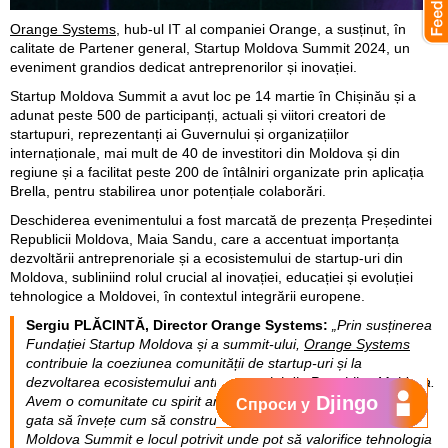
Orange Systems
, hub-ul IT al companiei Orange, a susținut, în
calitate de Partener general, Startup Moldova Summit 2024, un
eveniment grandios dedicat antreprenorilor și inovației.
Startup Moldova Summit a avut loc pe 14 martie în Chișinău și a
adunat peste 500 de participanți, actuali și viitori creatori de
startupuri, reprezentanți ai Guvernului și organizațiilor
internaționale, mai mult de 40 de investitori din Moldova și din
regiune și a facilitat peste 200 de întâlniri organizate prin aplicația
Brella, pentru stabilirea unor potențiale colaborări.
Deschiderea evenimentului a fost marcată de prezența Președintei
Republicii Moldova, Maia Sandu, care a accentuat importanța
dezvoltării antreprenoriale și a ecosistemului de startup-uri din
Moldova, subliniind rolul crucial al inovației, educației și evoluției
tehnologice a Moldovei, în contextul integrării europene.
Sergiu PLĂCINTĂ, Director Orange Systems:
„Prin susținerea
Fundației Startup Moldova și a summit-ului,
Orange Systems
contribuie la coeziunea comunității de startup-uri și la
dezvoltarea ecosistemului antreprenorial din Republica Moldova.
Djingo
Avem o comunitate cu spirit antreprenorial foarte dezvoltat și
Спроси у
gata să învețe cum să construiască afacerile proprii, iar Startup
Moldova Summit e locul potrivit unde pot să valorifice tehnologia