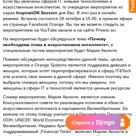
Если Вы увлечены сферой IT, новыми технологиями и
искусственным интеллектом, то очередное мероприятие из
серии
InspiratiON Session
для Вас. В этот раз в онлайн
режиме. Встреча состоится 28 октября в 15:00, в прямом эфире
на странице
Facebook Orange
. Вы так же можете следить за
мероприятием на YouTube канале и на сайте Privesc.eu
На мероприятии будет обсуждаться тема
«Почему
необходима этика в искусственном интеллекте»,
а
специальным гостем мероприятия будет Мария Аксенте.
Помимо обсуждения непосредственно данной темы, целью
мероприятия и Orange Systems является поддержка девушек и
женщин, которые хотят перепрофилироваться в сферу IT&Tech
или усилить свои знания в данной сфере. Именно поэтому мы
выбрали спикера женщину, потому что мы уверены, что
женщины в сфере IT и технологий являются ценным ресурсом.
Спикер мероприятия, Мария Аксенте, является членом
Консультативного совета по реализации политики в области
искусственного интеллекта в парламенте Великобритании. Ее
мнение по этому поводу учитывают в Европейском Парламенте,
ООН, UNICEF, World Economic Forum и Академии
Djingo
Спроси у
Великобритании. Недавно британский сайт sifted.eu,
поддерживаемый „Financial Times”, включил Марию Аксенти в