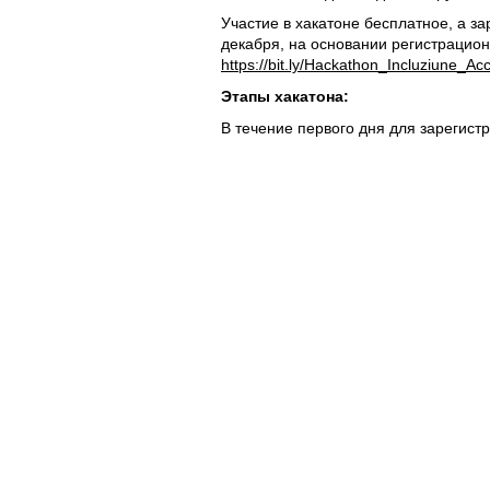
Участие в хакатоне бесплатное, а з
декабря, на основании регистраци
https://bit.ly/Hackathon_Incluziune_Acce
Этапы хакатона:
В течение первого дня для зарегист
организован тренинг, в рамках котор
проблемы, с которыми сталкиваются
возможностями, затем, они будут ге
рассматриваемых проблем и создава
утверждения идей участники создаду
решения. В завершении, команды пр
работы в рамках мероприятия Demo
Лучшие сгенерированные идеи буду
и Huawei Moldova:
Место 1
– 30000 леев
Место 2
– 20000 леев
Место 3
– 10000 леев