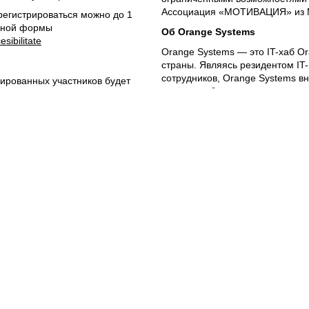
Ассоциация «МОТИВАЦИЯ» из Мо
арегистрироваться можно до 1
онной формы
Об Orange Systems
sibilitate
Orange Systems — это IT-хаб Or
страны. Являясь резидентом IT-
сотрудников, Orange Systems в
рированных участников будет
второго работодателя на рынк
ого будут разъяснены
Молдовы. Более 50% сотруднико
 люди с ограниченными
ниршоринга для внешних партн
нерировать идеи для
разработка программного обесп
ть рабочие группы. После
обеспечение уровня качества, к
т прототип сгенерированного
автоматизация процессов, busines
едставят результат трехдневной
Systems ставит своей целью ра
 Day.
креативности, качества и конку
т премированы Orange Systems
создания продуктов программно
передового опыта.