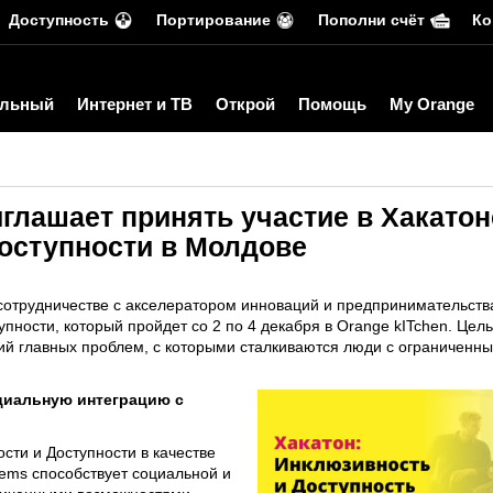
Доступность
Портирование
Пополни счёт
Ко
льный
Интернет и ТВ
Открой
Помощь
My Orange
глашает принять участие в Хакатон
оступности в Молдове
 сотрудничестве с акселератором инноваций и предпринимательст
пности, который пройдет со 2 по 4 декабря в Orange kITchen. Цел
 главных проблем, с которыми сталкиваются люди с ограниченны
циальную интеграцию с
сти и Доступности в качестве
tems способствует социальной и