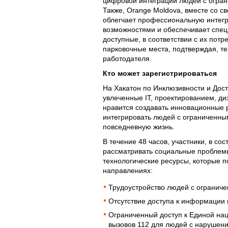
цифровой интеграции людей с огра
Также, Orange Moldova, вместе со с
облегчает профессиональную интег
возможностями и обеспечивает спец
доступные, в соответствии с их пот
парковочные места, подтверждая, те
работодателя.
Кто может зарегистрироваться
На Хакатон по Инклюзивности и Дост
увлеченные IT, проектированием, ди
нравится создавать инновационные
интегрировать людей с ограниченны
повседневную жизнь.
В течение 48 часов, участники, в сос
рассматривать социальные проблемы
технологические ресурсы, которые 
направлениях:
Трудоустройство людей с огранич
Отсутствие доступа к информации 
Ограниченный доступ к Единой на
вызовов 112 для людей с нарушени