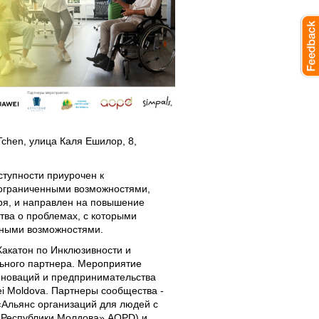
Tchen, улица Каля Ешилор, 8,
ступности приурочен к
ограниченными возможностями,
ря, и направлен на повышение
тва о проблемах, с которыми
нными возможностями.
акатон по Инклюзивности и
льного партнера. Мероприятие
нноваций и предпринимательства
i Moldova. Партнеры сообщества -
«Альянс организаций для людей с
 Республики Молдова» AOPD) и