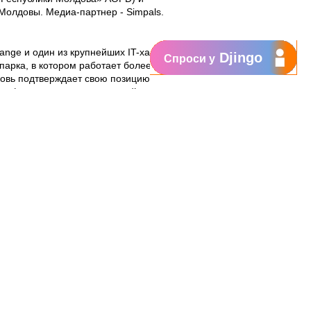
лдовы. Медиа-партнер - Simpals.
ange и один из крупнейших IT-хабов
Djingo
Спроси у
парка, в котором работает более 600
новь подтверждает свою позицию
е информационных технологий
в предоставляют услуги IT
еров в следующих сферах:
ечения, тестирование и
онтроль и менеджмент IT проектов,
s intelligence и big data. Orange
звитие сферы IT под маркой
рентоспособности, посредством
го обеспечения и местных центров