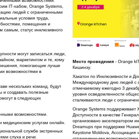
ниченными возможностями.
воим IT-хабом, Orange Systems,
рацию людей с ограниченными
иальные условия труда,
ребностями, помещения и
м самым, статус инклюзивного
упности могут записаться люди,
зайном, маркетингом и те, кому
Место проведения
- Orange kI
 решения, помогающие лучше
Кишинэу.
ми возможностями в
Хакатон по Инклюзивности и До
Международному дню людей с 
таве нескольких команд, будут
отмечаемому ежегодно 3 декаб
 и создавать полезные
уровня осведомленности общес
помогут в следующих
сталкиваются люди с ограниче
Orange Systems поддерживает Х
енными возможностями.
Доступности в качестве Генера
организовано акселератором и
и медицинским услугам онлайн.
Dreamups при поддержке Huawe
циональной службе экстренных
Keystone Moldova, Ассоциация 
ями слуха и речи.
ограниченными возможностями