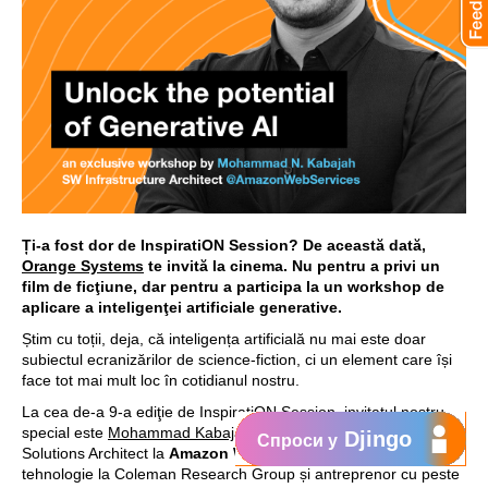
Ți-a fost dor de InspiratiON Session? De această dată,
Orange Systems
te invită la cinema. Nu pentru a privi un
film de ficţiune, dar pentru a participa la un workshop de
aplicare a inteligenţei artificiale generative.
Știm cu toții, deja, că inteligența artificială nu mai este doar
subiectul ecranizărilor de science-fiction, ci un element care își
face tot mai mult loc în cotidianul nostru.
La cea de-a 9-a ediţie de InspiratiON Session, invitatul nostru
special este
Mohammad Kabajah
, Senior Infrastructure
Djingo
Спроси у
Solutions Architect la
Amazon Web Services
, consultant în
tehnologie la Coleman Research Group și antreprenor cu peste