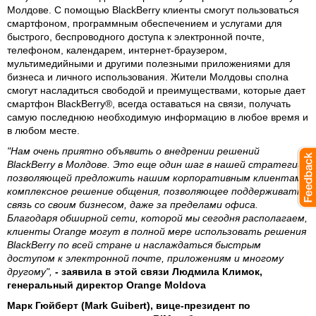
Молдове. С помощью BlackBerry клиенты смогут пользоваться
смартфоном, программным обеспечением и услугами для
быстрого, беспроводного доступа к электронной почте,
телефоном, календарем, интернет-браузером,
мультимедийными и другими полезными приложениями для
бизнеса и личного использования. Жители Молдовы сполна
смогут насладиться свободой и преимуществами, которые дает
смартфон BlackBerry®, всегда оставаться на связи, получать
самую последнюю необходимую информацию в любое время и
в любом месте.
"Нам очень приятно объявить о внедрении решений
BlackBerry в Молдове. Это еще один шаг в нашей стратегии,
позволяющей предложить нашим корпоративным клиентам
комплексное решение общения, позволяющее поддерживать
связь со своим бизнесом, даже за пределами офиса.
Благодаря обширной сети, которой мы сегодня располагаем,
клиенты Orange могут в полной мере использовать решения
BlackBerry по всей стране и наслаждаться быстрым
доступом к электронной почте, приложениям и многому
другому",
- заявила в этой связи Людмила Климок,
генеральный директор Orange Moldova
Марк Гюйберт (Mark Guibert), вице-президент по