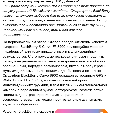
корпоративному маркетингу RIM добавил:
«Мы рады сотрудничеству RIM с Orange в рамках проекта по
запуску решений BlackBerry в Молдове. Смартфоны BlackBerry
являются лучшим выбором для всех, кто хочет оставаться
на связи с партнерами, коллегами и семьей, и иметь доступ
с мобильного к постоянно расширяющейся гамме функций,
необходимых как в бизнесе, так и для личного
использования».
На первоначальном этапе, Orange предложит своим клиентам
смартфон BlackBerry ® Curve ™ 8900, являющийся мощной
платформой для коммуникационных и мультимедийных
возможностей. С его помощью пользователи смогут оценить
передовые решения мобильной электронной почты и обмена
сообщениями, наряду с органайзером, интернет-браузером и
мультимедийными приложениями для бизнеса и не только.
Смартфон BlackBerry Curve 8900 оснащен встроенным GPS и
Wi-Fi ® (802.11 a / b / g), а также богатым набором
мультимедийныйх функций, в том числе и 3,2-мегапиксельной
камерой с переменным зумом, автофокусом, возможностью
записи видео и расширения памяти хранения, и
усовершенствованным медиа-проигрывателем для музыки,
видео и изображений.
Решения BlackBerry в скором времени будут доступны в