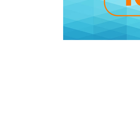
Воспользуйтесь ск
Вы можете воспользоваться скидко
получаете и лучшую цену на один
128 GB всего за 3799 леев или мо
Предложение «Скидка 500 леев н
страны.
Наслаждайтесь летними предложе
Подробности смотрите на
orange