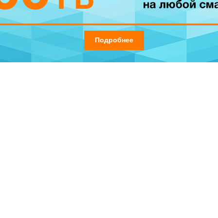
Подробнее
идкой и с Oferta HIT
й в 500 леев и на телефоны в рамках Oferta HIT. Только сейчас, 
 из 2-х смартфонов в рамках Oferta HIT. Вы можете приобрести S
жете выбрать Xiaomi Redmi 9, с 4 камерами AI, за который Вы запл
а любой смартфон» доступно во всех магазинах Orange в Молдове,
ниями вместе с Orange! Приходите в магазины и наслаждайтесь 
.md/ru/abonament
.