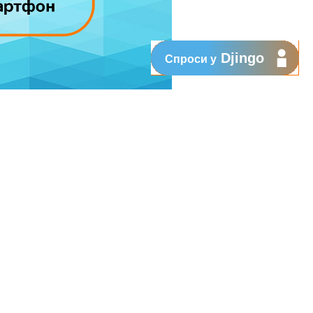
Djingo
Спроси у
при переходе на Абонемент, Вы
amsung Galaxy A32 с объемом памяти в
атите всего лишь 2299 леев.
 кроме населенных пунктов юга
лучшим опытом с Абонементом.