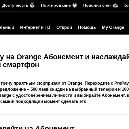
Доступность
Портирование
Пополни счёт
Ко
льный
Интернет и ТВ
Открой
Помощь
My Orange
ay на Orange Абонемент и наслажда
й смартфон
стречу приятным сюрпризам от Orange. Переходите с PrePay
 предложение –
500 леев скидки
на выбранный телефон и
100
range с удостоверением личности и выбирайте Абонемент, 
 самый подходящий момент сделать это.
ерейти на Абонемент