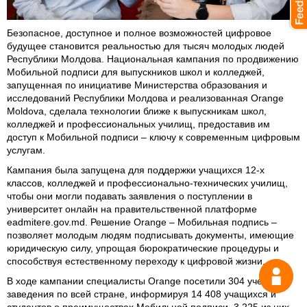
Безопасное, доступное и полное возможностей цифровое
будущее становится реальностью для тысяч молодых людей
Республики Молдова. Национальная кампания по продвижению
Мобильной подписи для выпускников школ и колледжей,
запущенная по инициативе Министерства образования и
исследований Республики Молдова и реализованная Orange
Moldova, сделала технологии ближе к выпускникам школ,
колледжей и профессиональных училищ, предоставив им
доступ к Мобильной подписи – ключу к современным цифровым
услугам.
Кампания была запущена для поддержки учащихся 12-х
классов, колледжей и профессионально-технических училищ,
чтобы они могли подавать заявления о поступлении в
университет онлайн на правительственной платформе
eadmitere.gov.md
. Решение Orange – Мобильная подпись –
позволяет молодым людям подписывать документы, имеющие
юридическую силу, упрощая бюрократические процедуры и
способствуя естественному переходу к цифровой жизни.
Спрос
В ходе кампании специалисты Orange посетили 304 учебных
заведения по всей стране, информируя 14 408 учащихся и
студентов о преимуществах Мобильной подписи. 3 225 из них