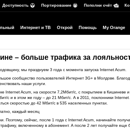
Доступность
Портирование
Пополни счёт
Ко
льный
Интернет и ТВ
Открой
Помощь
My Orange
ине – больше трафика за лояльность
годовщину, мы празднуем 3 года с момента запуска Internet Acum.
льшое сообщество пользователей Интернет 3G+ в Молдове. Благодар
нствовать наши услуги.
е Internet Acum, на скорости 7,2Мбит/с, с покрытием в Кишиневе 
ит/с и в этом же году – до 21 Мбит/с. А в 2011, поклонники Interne
ться скоростью до 42 Мбит/с в 535 населенных пунктах.
латно, каждый месяц
. Поэтому, сейчас, после 1 года с Internet Acum, начинайте полу
к трафику, включенному в абонемент. А после 2 лет получайте еще 