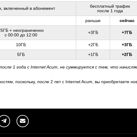
бесплатный трафик
к, включенный в абонемент
после 1 года
раньше
сейчас
25ГБ + неограниченно
+3ГБ
+7ГБ
с 00:00 до 12:00
10ГБ
+2ГБ
+3ГБ
5ГБ
+1ГБ
+2ГБ
сле 1 года с Internet Acum, не суммируется с тем, что начисля
стям, поскольку, после 2 лет с Internet Acum, вы приобретаете но