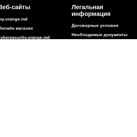
Веб-сайты
Легальная
информация
my.orange.md
Договорные условия
Онлайн магазин
Необходимые документы
cybersecurity.orange.md
Условия использования
systems.orange.md
интернет-магазина
csr.orange.md
Условия приобретения
устройств
fundatia.orange.md
Личные данные
digitalcenter.orange.md
Параметры качества
service.orange.md
Взаимоподключение и доступ
Страница поставщика
Другая информация
ытие сети
Социальная ответственность