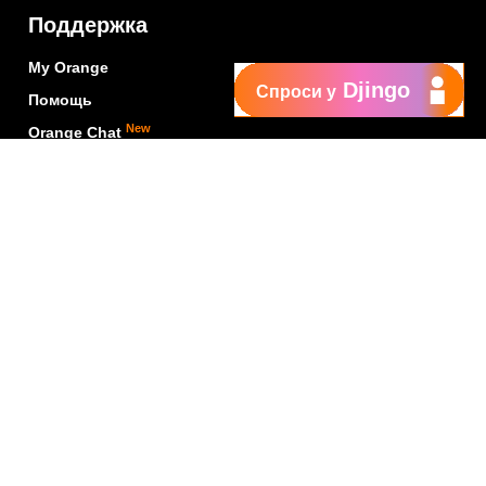
Поддержка
My Orange
Djingo
Спроси у
Помощь
New
Orange Chat
Orange Service
Образцы заявлений
Как подать жалобу
Защититесь от
мошенничества
Заявить о нарушении
Политика конфиденциальности