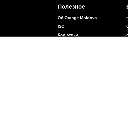
Полезное
Об Orange Moldova
ISO
Код этики
Карьера
Магазины
Мобильный магазин Orange
Мобильная Подпись
Контакты
Покр