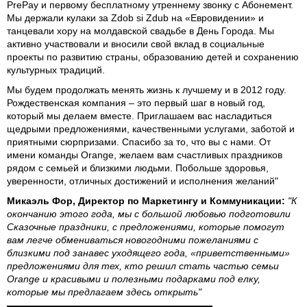
PrePay и первому бесплатному утреннему звонку с Абонемент.
Мы держали кулаки за Zdob si Zdub на «Евровидении» и
танцевали хору на молдавской свадьбе в День Города. Мы
активно участвовали и вносили свой вклад в социальные
проекты по развитию страны, образованию детей и сохранению
культурных традиций.
Мы будем продолжать менять жизнь к лучшему и в 2012 году.
Рождественская компания – это первый шаг в новый год,
который мы делаем вместе. Приглашаем вас насладиться
щедрыми предложениями, качественными услугами, заботой и
приятными сюрпризами. Спасибо за то, что вы с нами. От
имени команды Orange, желаем вам счастливых праздников
рядом с семьей и близкими людьми. Побольше здоровья,
уверенности, отличных достижений и исполнения желаний"
Микаэль Фор, Директор по Маркетингу и Коммуникации:
"К
окончанию этого года, мы с большой любовью подготовили
Сказочные праздники, с предложениями, которые помогут
вам легче обмениваться новогодними пожеланиями с
близкими под занавес уходящего года, «приветственными»
предложениями для тех, кто решил стать частью семьи
Orange и красивыми и полезными подарками под елку,
которые мы предлагаем здесь открыть"