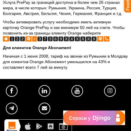
Услуга PrePay за границей доступна в более чем 26 странах
мира, в числе которых: Румыния, Украина, Россия, Турция,
Болгария, Австрия, Бельгия, Чехия, Германия, Франция и.т.д.
Чтобы активировать услугу необходимо иметь активную
карточку Orange PrePay и как минимум 50 лей на счете. Чтобы
позвонить из-за границы клиенту Orange наберите
1
2
2
+
3
7
3
6
9
X
X
X
X
X
X
Для клиентов Orange Abonament
Начиная с 1 июня 2008, тариф на звонки из Румынии в Молдову
для клиентов Orange Абонемент уменьшился на 43% и
составляет всего 7 лей за минуту.
Djingo
Спроси у