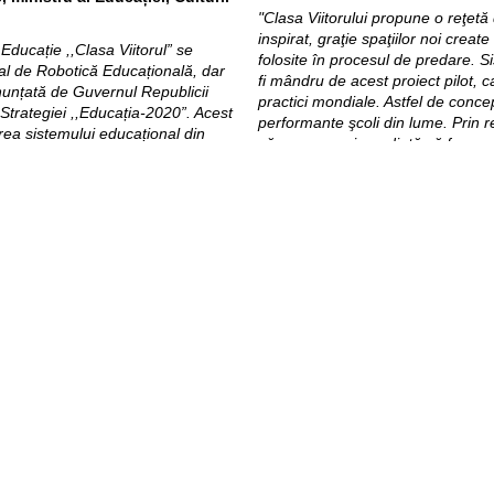
"Clasa Viitorului propune o reţetă
inspirat, graţie spaţiilor noi create
 Educație ,,Clasa Viitorul” se
folosite în procesul de predare. 
nal de Robotică Educațională, dar
fi mândru de acest proiect pilot, ca
unțată de Guvernul Republicii
practici mondiale. Astfel de concep
Strategiei ,,Educația-2020”. Acest
performante şcoli din lume. Prin 
area sistemului educațional din
că avem curaj, credinţă să facem 
ințifice, tehnologice, inginerie,
importante. Am rupt barierele edu
ități și competențe necesare
ţară mai bună în fiecare zi."
urii și Cercetării va depune toate
Clasei Viitorului” și a-l extinde la
Anual peste 1,000 de cadre didactic
aplicarea noilor tehnologii în proce
Clasa Viitorului va găzdui evenime
izate în Clasa Viitorului, printre
va permite vizite pentru clase de 
e precum ecrane interactive
digitale și le replica în toate școlil
3D, drone, laboratoare digitale,
mere panoramice, dispozitive și
Valoarea investițiilor în Clasa Vii
cestea permit explicarea
dintre care peste 5 Milioane de lei 
chimie, biologie, istorie,
Clasa Viitorului este un parteneri
 creativitatea și inteligența
Republicii Moldova prin Ministerul E
Proiectul de Competitivitate din 
Suediei și UK aid, și Fundația Or
 Moldova
, prezentă la eveniment a
implementare ai proiectului sunt 
Creangă”, Universitatea de Stat di