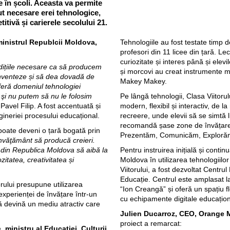
e în școli. Aceasta va permite
lut necesare erei tehnologice,
itivă și carierele secolului 21.
ministrul Republcii Moldova,
Tehnologiile au fost testate timp d
profesori din 11 licee din țară. Lecț
curiozitate și interes până și elev
dițiile necesare ca să producem
și morcovi au creat instrumente mu
inventeze și să dea dovadă de
Makey Makey.
oferă domeniul tehnologiei
 şi nu putem să nu le folosim
Pe lângă tehnologii, Clasa Viitor
 Pavel Filip. A fost accentuată și
modern, flexibil și interactiv, de l
ngineriei procesului educațional.
recreere, unde elevii să se simtă l
recomandă șase zone de învățar
poate deveni o țară bogată prin
Prezentăm, Comunicăm, Exploră
 învăţământ să producă creieri.
e din Republica Moldova să aibă la
Pentru instruirea inițială și conti
itatea, creativitatea și
Moldova în utilizarea tehnologiilor 
Viitorului, a fost dezvoltat Centrul
Educație. Centrul este amplasat l
orului presupune utilizarea
“Ion Creangă” și oferă un spațiu fl
xperienței de învățare într-un
cu echipamente digitale educațion
să devină un mediu atractiv care
Julien Ducarroz, CEO, Orange
proiect a remarcat:
ministru al Educației, Culturii