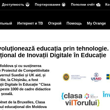
Доступность
Портирование
Пополни счёт
Ко
льный
Интернет и ТВ
Открой
Помощь
My Orange
voluționează educația prin tehnologie.
ional de Inovații Digitale în Educație
 Moldova și cu susținerea
e Proiectul de Competitivitate
ernul Suediei și UK aid, și
ie, la Chișinău, a fost
ii Digitale în Educație “Clasa
l peste 1000 de cadre didactice
n școală.
net de la Bruxelles, Clasa
emul educațional din Moldova