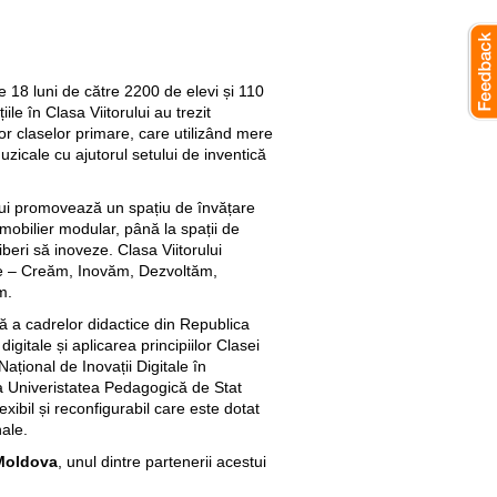
e 18 luni de către 2200 de elevi și 110
iile în Clasa Viitorului au trezit
ilor claselor primare, care utilizând mere
zicale cu ajutorul setului de inventică
ului promovează un spațiu de învățare
a mobilier modular, până la spații de
iberi să inoveze. Clasa Viitorului
e – Creăm, Inovăm, Dezvoltăm,
m.
nuă a cadrelor didactice din Republica
digitale și aplicarea principiilor Clasei
 Național de Inovații Digitale în
a Univeristatea Pedagogică de Stat
exibil și reconfigurabil care este dotat
ale.
 Moldova
, unul dintre partenerii acestui