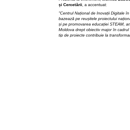
și Cercetării
, a accentuat:
"Centrul Național de Inovații Digitale în
bazează pe reușitele proiectului națio
și pe promovarea educației STEAM, an
Moldova drept obiectiv major în cadrul 
tip de proiecte contribuie la transform
țară, subliniind importanța domeniilor ști
arte, antreprenoriat, și dezvoltând abil
secolului XXI. Ministerul Educației Cult
eforturile pentru a consolida proiectul ,,
nivel național"
, a afirmat oficialul.
Peste 30 de tipuri de tehnologii sunt util
care echipamente digitale educațional
SMART, seturi de robotică, imprimante 
senzori, microcircuite, ochelari VR, ca
sisteme pentru casa inteligentă, etc. A
fenomenelor și a conceptelor din fizică, 
matematică, informatică, dar și dezvoltă
emoțională.
Karen Hilliard, Șefa Misiunii USAID
menționat: