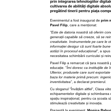
prin integrarea tehnologiilor digital
cultivarea de abilități digitale abso
pregătind tinerii pentru piața compet
Evenimentul a fost inaugurat de
prim 
Pavel Filip
, care a menționat:
"Este de datoria noastră să oferim con
generații capabile să creeze, să se re
creativitate. Instrumentele pe care le 
informației desigur că sunt foarte bune
astăzi în procesul educațional”
, a spus
necesitatea schimbării curriculei și rei
Pavel Filip a remarcat că țara noastră 
educație. "
Îmi doresc ca instituţiile de
Ulterior, produsele care sunt exportat
baza lor materie primă precum: ingenioz
inventivitatea”
, a declarat premierul.
Cu sloganul “Învățăm altfel”, Clasa viit
echipamentelor digitale și schimbarea e
spațiu inspirațional, pentru ca școala 
stimulează creativitate și inovația.
Prezentă la eveniment,
Monica Babuc, 