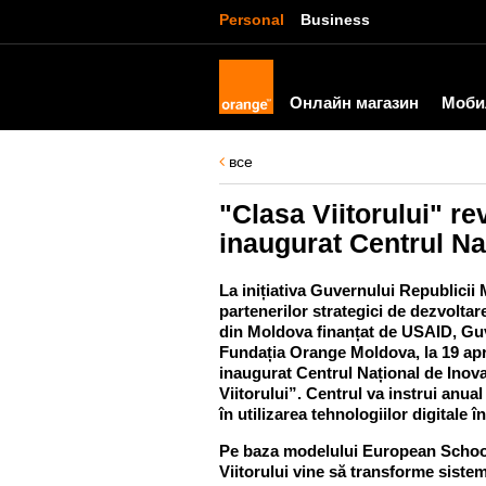
Personal
Business
Онлайн магазин
Моби
все
"Clasa Viitorului" re
inaugurat Centrul Naț
La inițiativa Guvernului Republicii
partenerilor strategici de dezvoltar
din Moldova finanțat de USAID, Guv
Fundația Orange Moldova, la 19 april
inaugurat Centrul Național de Inovaț
Viitorului”. Centrul va instrui anua
în utilizarea tehnologiilor digitale î
Pe baza modelului European School
Viitorului vine să transforme sist