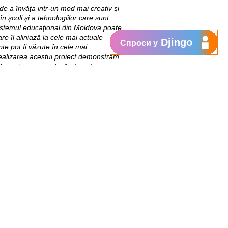
 de a învăța intr-un mod mai creativ şi
 în şcoli şi a tehnologiilor care sunt
Sistemul educaţional din Moldova poate
re îl aliniază la cele mai actuale
Djingo
Спроси у
te pot fi văzute în cele mai
realizarea acestui proiect demonstrăm
lucruri care cu adevărat sunt
caţiei tradiţionale pentru ca sa avem o
e actuale și viitoare vor fi instrute
sul de instruire al elevilor. Centrul
nte inspiraționale pentru profesori și
elevi pentru a testa echipamentele
e din țară.
torului depășește 12 Milioane de lei,
din bugetul public central și local.
at public-privat (PPP) dintre Guvernul
ducației, Culturii și Cercetăii,
Moldova finanțat de USAID, Guvernul
ange Moldova. Partenerii de
Universitatea Pedagogică de Stat “Ion
n Tiraspol și Centrul de Informații