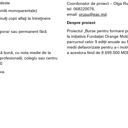
odeste
Coordonator de proiect – Olga Ru
tel: 068220076,
familii monoparentale)
email:
orusu@eac.md
.
lţi copii aflaţi la întreţinere
Despre proiect
Proiectul „Burse pentru formare pr
emporar sau permanent fără
la inițiativa Fundației Orange Mo
parcursul celor 9 ediții anuale au f
medii defavorizate pentru a-i moti
ă bună, cu nota medie de la
a acestora fiind de 8.699.000 MD
profesională, colegiu sau centru
0.
ova.
Веб-сайты
Легальная
информация
my.orange.md