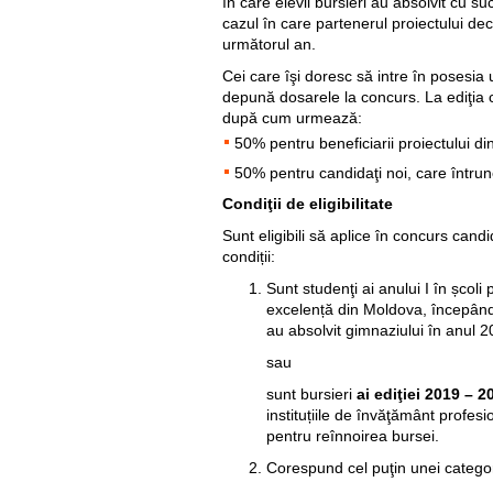
în care elevii bursieri au absolvit cu su
cazul în care partenerul proiectului dec
următorul an.
Cei care îşi doresc să intre în posesia u
depună dosarele la concurs. La ediţia c
după cum urmează:
50% pentru beneficiarii proiectului di
50% pentru candidaţi noi, care întrunes
Condiţii de eligibilitate
Sunt eligibili să aplice în concurs cand
condiții:
Sunt studenţi ai anului I în școli
excelență din Moldova, începân
au absolvit gimnaziului în anul 2
sau
sunt bursieri
ai ediţiei 2019 – 
instituțiile de învăţământ profes
pentru reînnoirea bursei.
Corespund cel puţin unei categor