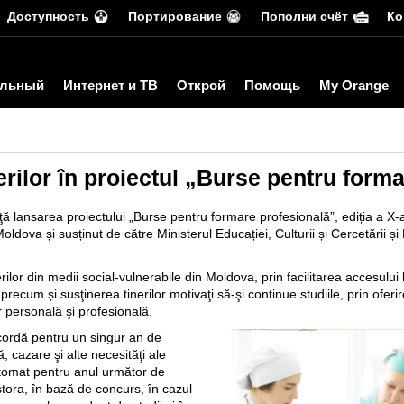
Доступность
Портирование
Пополни счёт
Ко
льный
Интернет и ТВ
Открой
Помощь
My Orange
ierilor în proiectul „Burse pentru form
ţă lansarea proiectului „Burse pentru formare profesională”, ediția a X
ldova și susținut de către Ministerul Educației, Culturii și Cercetării și 
ilor din medii social-vulnerabile din Moldova, prin facilitarea accesului lo
recum și susţinerea tinerilor motivaţi să-şi continue studiile, prin oferir
r personală şi profesională.
cordă pentru un singur an de
ă, cazare şi alte necesităţi ale
utomat pentru anul următor de
stora, în bază de concurs, în cazul