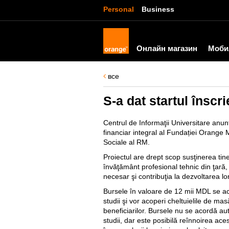
Personal
Business
Онлайн магазин
Моби
все
S-a dat startul înscr
Centrul de Informaţii Universitare anun
financiar integral al Fundației Orange Mo
Sociale al RM.
Proiectul are drept scop susţinerea tiner
învăţământ profesional tehnic din ţară, p
necesar şi contribuţia la dezvoltarea lo
Bursele în valoare de 12 mii MDL se a
studii şi vor acoperi cheltuielile de mas
beneficiarilor. Bursele nu se acordă a
studii, dar este posibilă reînnoirea ace