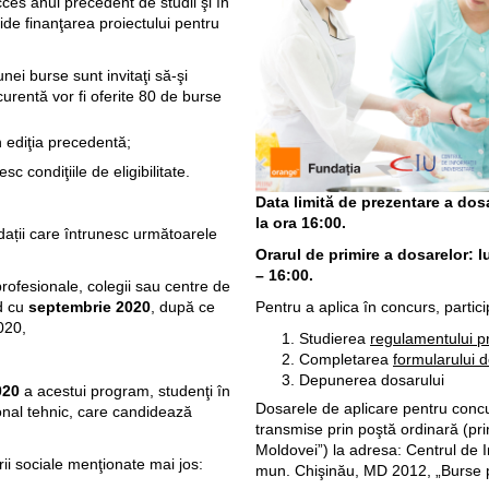
cces anul precedent de studii şi în
ide finanţarea proiectului pentru
nei burse sunt invitaţi să-şi
urentă vor fi oferite 80 de burse
n ediţia precedentă;
c condiţiile de eligibilitate.
Data limită de prezentare a dos
la ora 16:00.
idații care întrunesc următoarele
Orarul de primire a dosarelor: lu
– 16:00.
 profesionale, colegii sau centre de
Pentru a aplica în concurs, partici
d cu
septembrie 2020
, după ce
020,
Studierea
regulamentului pr
Completarea
formularului d
Depunerea dosarului
2020
a acestui program, studenţi în
Dosarele de aplicare pentru concu
ional tehnic, care candidează
transmise prin poştă ordinară (pr
Moldovei”) la adresa: Centrul de In
ii sociale menţionate mai jos:
mun. Chişinău, MD 2012, „Burse p