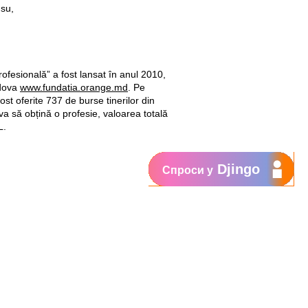
su,
ofesională” a fost lansat în anul 2010,
ldova
www.fundatia.orange.md
. Pe
ost oferite 737 de burse tinerilor din
va să obțină o profesie, valoarea totală
L.
Djingo
Спроси у
Поддержка
My Orange