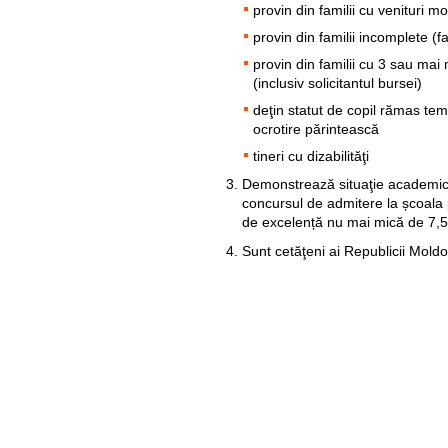
provin din familii cu venituri m
provin din familii incomplete (
provin din familii cu 3 sau mai mu
(inclusiv solicitantul bursei)
deţin statut de copil rămas t
ocrotire părintească
tineri cu dizabilităţi
Demonstrează situaţie academic
concursul de admitere la școala 
de excelență nu mai mică de 7,5
Sunt cetăţeni ai Republicii Mold
Полезное
Об Orange Moldova