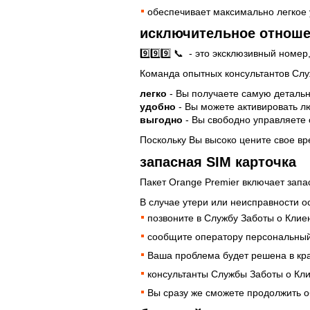
обеспечивает максимально легкое
исключительное отнош
9️⃣9️⃣9️⃣ 📞 - это эксклюзивный ном
Команда опытных консультантов Слу
легко
- Вы получаете самую деталь
удобно
- Вы можете активировать л
выгодно
- Вы свободно управляете 
Поскольку Вы высоко цените свое вр
запасная SIM карточка
Пакет Orange Premier включает запа
В случае утери или неисправности о
позвоните в Службу Заботы о Клиента
сообщите оператору персональный
Ваша проблема будет решена в кр
консультанты Службы Заботы о Кли
Вы сразу же сможете продолжить о