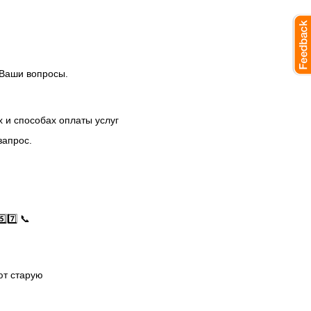
 Ваши вопросы.
 и способах оплаты услуг
запрос.
⃣7️⃣ 📞
ют старую