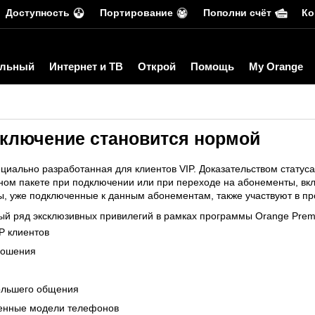
Доступность
Портирование
Пополни счёт
Ко
льный
Интернет и ТВ
Открой
Помощь
My Orange
исключение становится нормой
циально разработанная для клиентов VIP. Доказательством статуса 
ьном пакете при подключении или при переходе на абонементы, вк
, уже подключенные к данным абонементам, также участвуют в пр
ый ряд эксклюзивных привилегий в рамках программы Orange Premi
P клиентов
ношения
ольшего общения
менные модели телефонов