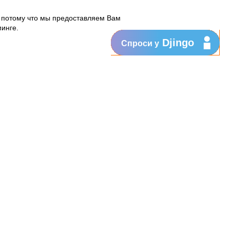
, потому что мы предоставляем Вам
минге.
Djingo
Спроси у
ке, продаваемый в магазинах Оrange
ом:
 скидку при покупке Золотого или