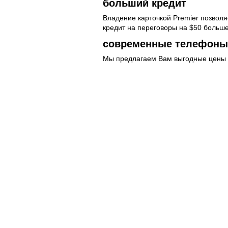
больший кредит
Владение карточкой Premier позволя
кредит на переговоры на $50 больше,
современные телефоны
Мы предлагаем Вам выгодные цены 
Вы можете приобрести любой из пре
Более того, с помощью карточки Pre
по специальной цене.
легкое управление счет
Вам, как обладателю карточки Premi
замена номера
смена абонемента
замена SIM карточки
временное приостановление дейст
распечатка звонков
смена владельца
Если Вы пожелаете стать обладател