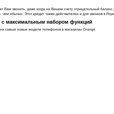
ет Вам звонить, даже когда на Вашем счету отрицательный баланс
 чем обычно. Этот кредит также действителен и для звонков в Роу
 с максимальным набором функций
на самые новые модели телефонов в магазинах Orange.
дставленных телефонов по более низкой цене.
mier, Вы можете купить телефон “best”. Это новый телефон на рын
ом
er, предоставляются бесплатно следующие услуги управления счет
вия абонемента
ем специального, легко запоминающегося номера, Вы получите 50%