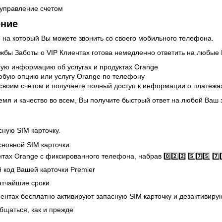
 управление счетом
ение
ер, на который Вы можете звонить со своего мобильного телефона.
жбы Заботы о VIP Клиентах готова немедленно ответить на любые
ную информацию об услугах и продуктах Оrange
юбую опцию или услугу Оrange по телефону
своим счетом и получаете полный доступ к информации о платежах
емя и качество во всем, Вы получите быстрый ответ на любой Ваш 
сную SIM карточку.
сновной SIM карточки:
х Orange с фиксированного телефона, набрав 0️⃣2️⃣2️⃣ 5️⃣7️⃣5️⃣ 7️⃣5️
 код Вашей карточки Premier
атчайшие сроки
ентах бесплатно активируют запасную SIM карточку и дезактивиру
бщаться, как и прежде