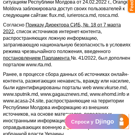
ситуациям Республики Молдова от 24.02.2022 г., Orange
Moldova заблокировала доступ своих пользователей к
следующим сайтам: flux.md, iurierosca.md, rosca.md.
Согласно
Приказу Директора СИБ, №. 18 от 7 марта
2022
, список источников интернет-контента,
распространяющих ложную информацию,
затрагивающую национальную безопасность в условиях
режима чрезвычайного положения, введенного
постановлением Парламента
№. 41/2022, был дополнен
порталом www.rta.md.
Ранее, в процессе сбора данных об источниках онлайн-
контента, разжигающих ненависть, вражду или насилие,
были идентифицированы порталы web www.vkurse.md,
www.sputnik.md, www.gagauznews.md, www.ehomd.info и
www.acasa-24.site, распространяющие на территории
Республики Молдова информацию из внешних
источников, на основе материалов, переданных
иностранными информационными агентствами,
Djingo
Спроси у
оправдывающих военную агрессию против законно
избранной власти Украины.