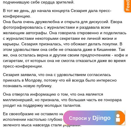
подчинившую себе сердца зрителей.
В тот же день, до начала концерта Сезария дала пресс-
конференцию.
Она была очень дружелюбна и открыта для дискуссий. Евора
фотографировалась с журналистами и раздавала всем
желающим автографы. Она говорила откровенно и поделилась
с журналистами некоторыми секретами ее личной жизни и
карьеры. Сезария призналась, что обожает делать покупки. В
этом удовольствии она себе не отказала даже в Кишиневе. Так
же, она осталась верна и другим своим предпочтениям - кофе и
сигаретам, от которых она не смогла отказаться даже во время
пресс-конференции.
Сезария заявила, что она с удовольствием согласилась
приехать в Молдову, потому что ей всегда было интересно
познавать новую публику.
Она отвергла информацию о том, что она является
миллионершей, но признала, что большая часть ее гонорара
уходит на поддержку молодых талантов.
Ее своеобразие не оставило никого равнодушным. Песни в ее
Djingo
Спроси у
исполнении настолько глубоко проникли в душу, что мелодии с
зеленого мыса навсегда стали родными.