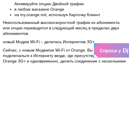
Активируйте опцию Двойной трафик:
в любом магазине Orange
на my.orange.md, используя Карточку Клиент
Неиспользованный высокоскоростной трафик из абонемента
или опции переводится в следующий месяц в пределах двух
абонементов.
новый Модем Wi-Fi – делитесь Интернетом 3G+
Dj
Сейчас, с новым Модемом Wi-Fi от Orange, Вы можете
Спроси у
подключаться к Интернету везде, где присутствует покрытие
Orange 3G+ и одновременно, делить соединение с несколькими
людьми.
Маленький, надежный и практичный Модем Wi-Fi (ZTE MF30)
включает самые лучшие технологии, обеспечивающие доступ к
быстрому Интернету 3G+ (до 7.2 Mбит/с - download, 5.76 Мбит/с
- upload).
Модем Wi-Fi
позволяет одновременно подключать нескольких
пользователей
удобен в использовании, для подключения к Интернету
достаточно всего одного щелчка на кнопку on/off
можно использовать как обычный модем, для