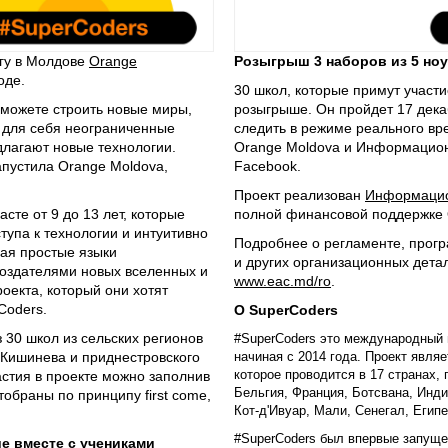
гу в Молдове
Orange
Розыгрыш 3 наборов из 5 но
оде.
30 школ, которые примут участи
можете строить новые миры,
розыгрыше. Он пройдет 17 дека
 для себя неограниченные
следить в режиме реального в
длагают новые технологии.
Orange Moldova и Информацион
апустила Orange Moldova,
Facebook.
Проект реализован
Информацио
сте от 9 до 13 лет, которые
полной финансовой поддержке 
тупа к технологии и интуитивно
Подробнее о регламенте, прогр
чая простые языки
и других организационных дета
создателями новых вселенных и
www.eac.md/ro
.
оекта, который они хотят
Coders.
О SuperCoders
 30 школ из сельских регионов
#SuperCoders это международный 
 Кишинева и приднестровского
начиная с 2014 года. Проект явл
которое проводится в 17 странах, 
астия в проекте можно заполнив
Бельгия, Франция, Ботсвана, Инд
отобраны по принципу first come,
Кот-д'Ивуар, Мали, Сенегал, Егип
#SuperCoders был впервые запущен
 вместе с учениками