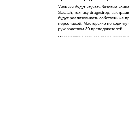
Ученики будут изучать базовые кон
Scratch, технику drag&drop, выстраи
будут реализовывать собственные п
персонажей. Мастерские по кодингу 
руководством 30 преподавателей.
Посредством данного грандиозного п
собой цель помочь в цифровом обра
развитии навыков для качественного
#SuperCoders дети учатся проводить 
программирование становится нас
приключением.
Как принять участие в #SuperCode
Чтобы зарегистрироваться для участ
и заполните
форму для участия
до 3
зарегистрируются для участия в про
делегировать преподавателя, котор
участие в инструктаже, который про
Далее, 12 декабря, каждый из этих 
мастерскую в своей школе, таким об
у детей таких навыков, как логическ
способность работать в команде.