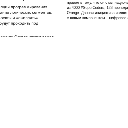
привел к тому, что он стал нацио
цепции программирования
из 4000 #SuperCoders, 128 препод
вание логических сегментов,
Orange. Данная инициатива являетс
роекты и «оживлять»
с новым компонентом – цифровое 
будут проходить под
роекта Orange ставит перед
зовании молодого поколения и
 образования.В рамках проекта
время у экрана с пользой, а
тоящим цифровым
rs
ия в проекте, изучите
Регламент
0 ноября 2020. Школы, которые
екте, должны будут
ый 5 декабря сможет принять
ведут волонтеры Orange.
30 преподавателей организует
разом оказав помощь в развитии
ое мышление, креативность и