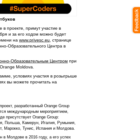
утбуков
е в проекте, примут участие в
бря и за его ходом можно будет
ремени на
www.privesc.eu
, странице
но-Образовательного Центра в
нно-Образовательным Центром
при
Orange Moldova.
амме, условиях участия в розыгрыше
лях вы можете прочитать на
проект, разработанный Orange Group
яется международным мероприятием,
где присутствует Orange Group:
ия, Польша, Камерун, Италия, Румыния,
ет, Марокко, Тунис, Испания и Молдова.
 в Молдове в 2016 году, а его успех