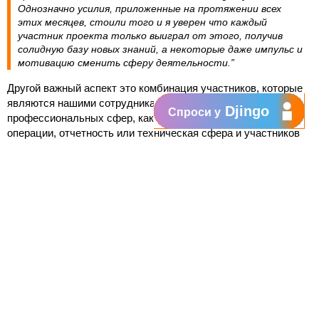
Однозначно усилия, приложенные на протяжении всех
этих месяцев, стоили того и я уверен что каждый
участник проекта только выиграл от этого, получив
солидную базу новых знаний, а некоторые даже импульс и
мотивацию сменить сферу деятельности.”
Другой важный аспект это комбинация участников, которые
являются нашими сотрудниками из других
Djingo
Спроси у
профессиональных сфер, как то финансы, клиентские
операции, отчетность или техническая сфера и участников
вне компании. Данный микс обеспечивает ценный обмен
точек зрения и мнений, который помогает развиваться нам
как сообществу.
Orange Systems Academy это инновационная программа
обучения в сфере IT, которая проводится 3 год подряд. Цел
программы – содействовать профессиональной подготовке
молодых людей и девушек в сфере IT, которые затем смогут
пополнить ряды специалистов в данной сфере, чтобы
соответствовать спросу на рынке труда Молдовы.