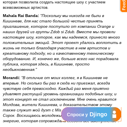
которая позволила создать настоящее шоу с участием
всевозможных артистов.
Mahala Rai Banda:
"Поскольку мы никогда не были в
Кишиневе, для нас стало большой честью принять
приглашение, которое поступило от компании Orange и
наших друзей из группы Zdob si Zdub. Вместе мы провели
настоящее шоу, которое, как мы надеемся, принесло много
положительных эмоций. Этот проект удалось воплотить в
жизнь не только благодаря участию в нем артистов и
креативному подходу, но и качественному техническому
оборудованию. И, конечно же, больше всего нас порадовала
публика, которая здесь, в Кишиневе, просто
необыкновенная."
Morandi:
"В отличие от моих коллег, я в Кишиневе не
впервые. Но сколько бы раз я сюда ни приезжал, всегда
чувствую себя превосходно. Каждый раз меня приятно
удивляет растущий уровень организации подобных шоу, и
этот концерт не стал исключением. Мне очень нравится
Молдова, жители Кишинева, и доказательством этому
также служит мой дуэт с Mishelli, которая приехала из
Djingo
Спроси у
Сорок. Восхищаюсь молодежью Кишинева за их огромную
энергию, которая сопровождала сегодня всё выступление".