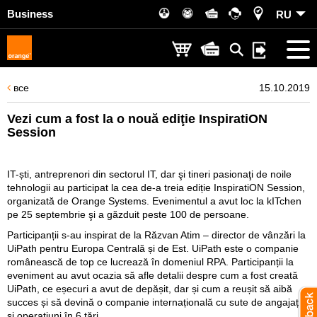
Business
RU
все
15.10.2019
Vezi cum a fost la o nouă ediţie InspiratiON
Session
IT-ști, antreprenori din sectorul IT, dar şi tineri pasionaţi de noile
tehnologii au participat la cea de-a treia ediție InspiratiON Session,
organizată de Orange Systems. Evenimentul a avut loc la kITchen
pe 25 septembrie şi a găzduit peste 100 de persoane.
Participanții s-au inspirat de la Răzvan Atim – director de vânzări la
UiPath pentru Europa Centrală și de Est. UiPath este o companie
românească de top ce lucrează în domeniul RPA. Participanții la
eveniment au avut ocazia să afle detalii despre cum a fost creată
UiPath, ce eșecuri a avut de depășit, dar și cum a reușit să aibă
succes și să devină o companie internațională cu sute de angajați
și operațiuni în 6 țări.