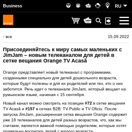
Business
RU
все
15.09.2022
Присоединяйтесь к миру самых маленьких с
JimJam – новым телеканалом для детей в
сетке вещания Orange TV Acasă
Orange представляет новый телеканал с программами,
созданными специально для детей дошкольного возраста,
которые будут полезны и для их родителей или тех, кто о них
заботится. Речь идет о телеканале JimJam, который вещает на
румынском языке, начиная с 15 сентября.
Новый канал можно смотреть на позиции
#72
в сетке вещания
TV Acasă и
#157
в сетках B2B: TV Public и TV Oficiu. После
запуска JimJam, расширенная сетка вещания Orange содержит
уже 18 телеканалов для детей разных возрастов, что, как мы
считаем, является важной помощью родителям, которые хотят
правильно воспитать детей с малого возраста.