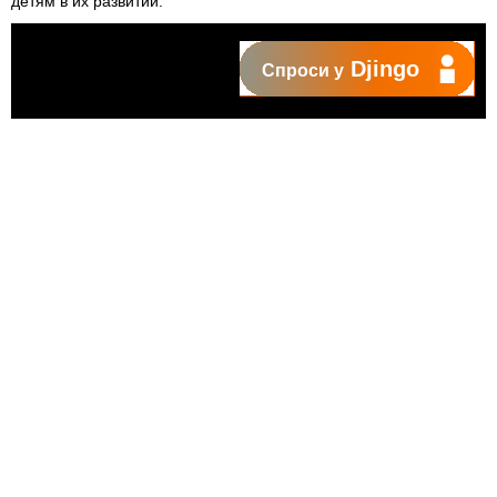
детям в их развитии.
Djingo
Спроси у
С момента основания в 2006 году, телеканал JimJam
транслируется на 9 языках и присутствует в более чем 100
странах в Европе, Африке и Среднем Востоке.
Приятного просмотра!