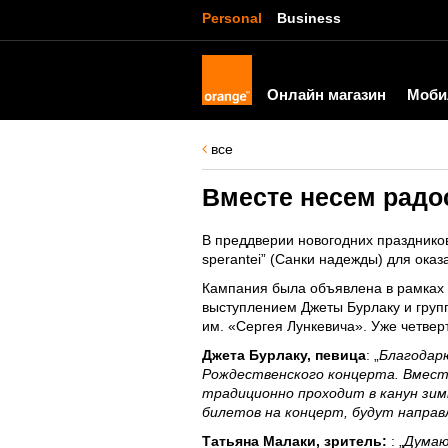
Personal
Business
Онлайн магазин
Моби
все
Вместе несем радо
В преддверии новогодних праздников
sperantei” (Санки надежды) для ок
Кампания была объявлена в рамках б
выступлением Джеты Бурлаку и груп
им. «Сергея Лункевича». Уже четве
Джета Бурлаку, певица
: „
Благодар
Рождественского концерта. Вместе
традиционно проходит в канун зим
билетов на концерт, будут направ
Татьяна Малаки, зритель:
: „
Думаю