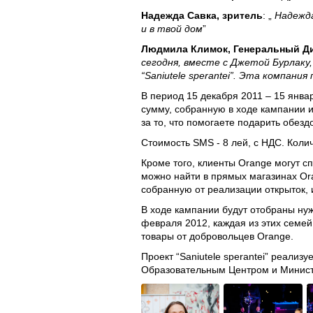
Надежда Савка, зритель
: „
Надежда
и в твой дом
”
Людмила Климок, Генеральный Ди
сегодня, вместе с Джетой Бурлаку,
“Saniutele sperantei”. Эта компа
В период 15 декабря 2011 – 15 янва
сумму, собранную в ходе кампании и
за то, что помогаете подарить обе
Стоимость SMS - 8 лей, с НДС. Коли
Кроме того, клиенты Orange могут с
можно найти в прямых магазинах Oran
собранную от реализации открыток,
В ходе кампании будут отобраны ну
февраля 2012, каждая из этих семей
товары от добровольцев Orange.
Проект “Saniutele sperantei” реали
Образовательным Центром и Минист