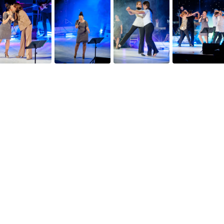
Веб-сайты
Легальная
информация
my.orange.md
Договорные условия
Онлайн магазин