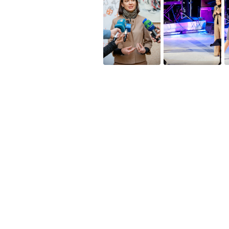
Полезное
Об Orange Moldova
ISO