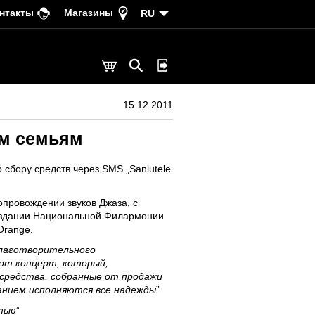
нтакты
Магазины
RU
15.12.2011
ым семьям
сбору средств через SMS „Saniutele
опровождении звуков Джаза, с
 в здании Национальной Филармонии
Orange.
благотворительного
тот концерт, который,
 средства, собранные от продажи
ланием исполняются все надежды
”
тью
”