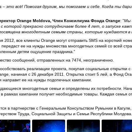
 – это всё! Помогая другим, мы помогаем и себе. Когда ты дар
ректор Orange Moldova, Член Консилиума Фонда Orange
: ”
Мы 
 с которой прекрасно сотрудничаем более 4 лет, о запуске кам
ния посвящена многодетным семьям страны, которые нуждаются в
ря 2012, все клиенты Orange могут отправить SMS на короткий ном
 передаст ее на нужды множества многодетных семей со всей стра
здоленным детям ощущение праздника.”
чество сообщений, отправленных на 7474, неограниченно.
пособствовать реализации проекта, покупая социальные открытки 
ge, начиная с 26 декабря 2011. Открытка стоит 5 лей, а Фонд Ora
 и направит ее на нужды подопечных кампании.
ждающиеся многодетные семьи и определены их потребности. Начи
 в рамках кампании получит необходимые товары. Каждая семья от
зуется в партнерстве с Генеральным Консульством Румынии в Кагул
ерством Труда, Социальной Защиты и Семьи Республики Молдова