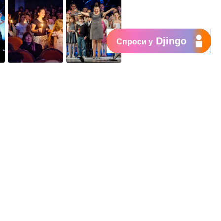
Djingo
Спроси у
Поддержка
My Orange
Помощь