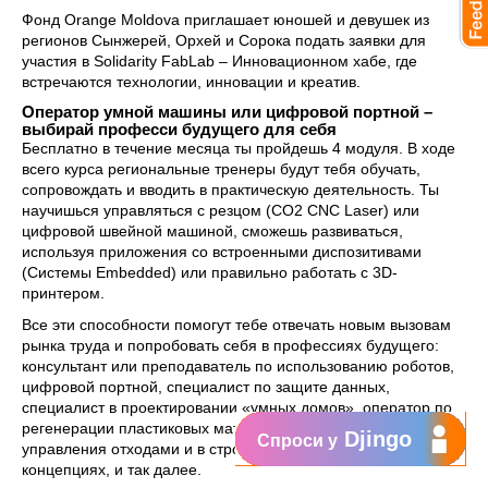
Фонд Orange Moldova приглашает юношей и девушек из
регионов Сынжерей, Орхей и Сорока подать заявки для
участия в Solidarity FabLab – Инновационном хабе, где
встречаются технологии, инновации и креатив.
Оператор умной машины или цифровой портной –
выбирай професси будущего для себя
Бесплатно в течение месяца ты пройдешь 4 модуля. В ходе
всего курса региональные тренеры будут тебя обучать,
сопровождать и вводить в практическую деятельность. Ты
научишься управляться с резцом (CO2 CNC Laser) или
цифровой швейной машиной, сможешь развиваться,
используя приложения со встроенными диспозитивами
(Системы Embedded) или правильно работать с 3D-
принтером.
Все эти способности помогут тебе отвечать новым вызовам
рынка труда и попробовать себя в профессиях будущего:
консультант или преподаватель по использованию роботов,
цифровой портной, специалист по защите данных,
специалист в проектировании «умных домов», оператор по
регенерации пластиковых материалов, консультант в области
Djingo
Спроси у
управления отходами и в строительстве, в экологических
концепциях, и так далее.