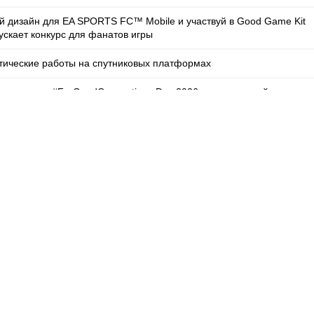
й дизайн для EA SPORTS FC™ Mobile и участвуй в Good Game Kit
ускает конкурс для фанатов игры
ические работы на спутниковых платформах
ганизовала #ForGoodConnections Day 2026, посвященный
ansformarea digitală a Moldovei | The List
is Academy, organizată de Orange Systems, încheie o nouă ediție
or de business
о улучшению услуг телевидения