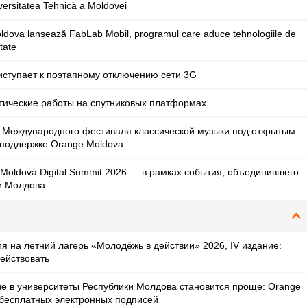
versitatea Tehnică a Moldovei
dova lansează FabLab Mobil, programul care aduce tehnologiile de
itate
иступает к поэтапному отключению сети 3G
ические работы на спутниковых платформах
Международного фестиваля классической музыки под открытым
поддержке Orange Moldova
Moldova Digital Summit 2026 — в рамках события, объединившего
и Молдова
я на летний лагерь «Молодёжь в действии» 2026, IV издание:
действовать
е в университеты Республики Молдова становится проще: Orange
 бесплатных электронных подписей