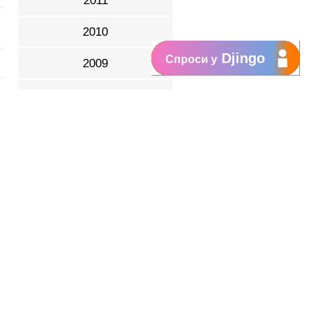
2011
2010
Djingo
Спроси у
2009
2008
2007