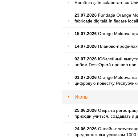
România și în colaborare cu Uni
23.07.2026
Fundația Orange Mol
fabricație digitală în fiecare local
15.07.2026
Orange Moldova пр
14.07.2026
Планово-профилакт
02.07.2026
Юбилейный выпуск 
небом DescOperă прошел при 
01.07.2026
Orange Moldova на 
цифровую повестку Республик
Июнь
25.06.2026
Открыта регистраци
приходи учиться, создавать и 
24.06.2026
Онлайн-поступлени
предлагает выпускникам 1000