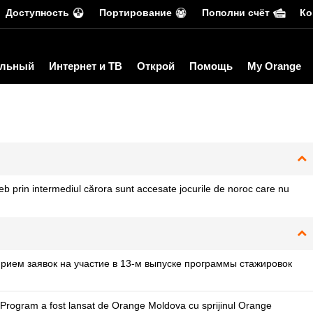
Доступность
Портирование
Пополни счёт
Ко
льный
Интернет и ТВ
Открой
Помощь
My Orange
eb prin intermediul cărora sunt accesate jocurile de noroc care nu
рием заявок на участие в 13-м выпуске программы стажировок
Program a fost lansat de Orange Moldova cu sprijinul Orange