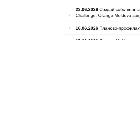
23.06.2026
Создай собственны
Challenge: Orange Moldova зап
16.06.2026
Планово-профилакт
15.06.2026
Orange Moldova ор
цифровой безопасности детей
12.06.2026
Orange Moldova – Tr
11.06.2026
RPA Business Analys
dedicată automatizării procesel
08.06.2026
Плановые работы п
Май
Апрель
Март