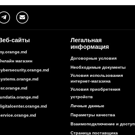
Веб-сайты
Легальная
информация
my.orange.md
Договорные условия
Онлайн магазин
Необходимые документы
cybersecurity.orange.md
Условия использования
systems.orange.md
интернет-магазина
csr.orange.md
Условия приобретения
устройств
fundatia.orange.md
Личные данные
digitalcenter.orange.md
Параметры качества
service.orange.md
Взаимоподключение и доступ
Страница поставщика