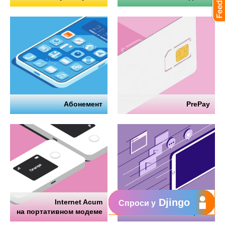
Абонемент
PrePay
Djingo
Internet Acum
Интернет
Спроси у
на портативном модеме
на телефоне