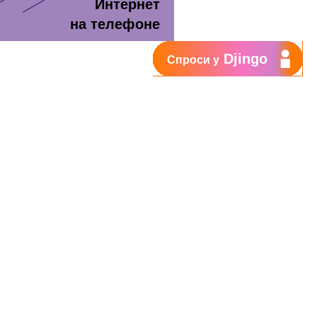
Интернет
на телефоне
Djingo
Спроси у
т