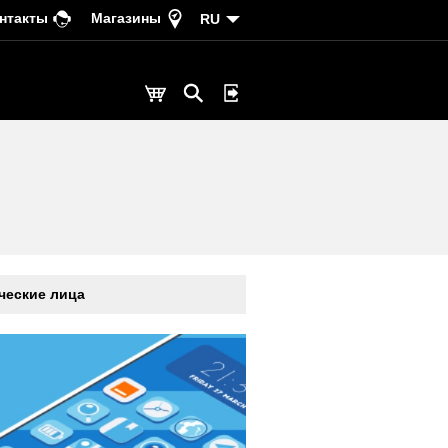
нтакты
Магазины
RU
еские лица