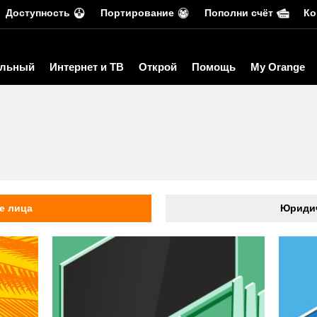
Доступность
Портирование
Пополни счёт
Ко
льный
Интернет и ТВ
Открой
Помощь
My Orange
ь
е лица
Юридич