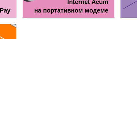
Internet Acum
ePay
на портативном модеме
line
ă + TV Interactiv / Прайс лист
Прайс лист Orange Абонемен