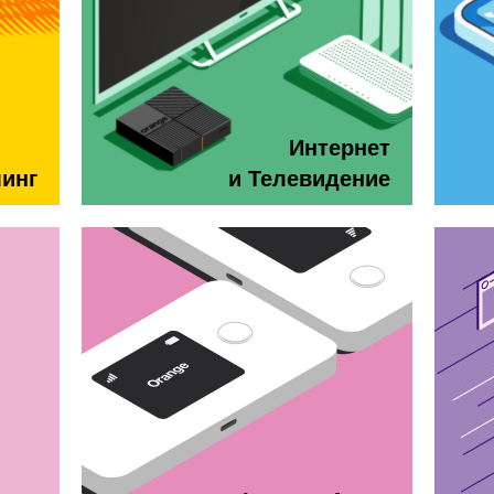
Интернет
минг
и Телевидение