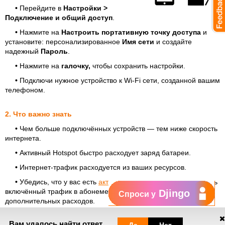
•
Перейдите в
Настройки >
Подключение и общий доступ
.
•
Нажмите на
Настроить портативную точку доступа
и
установите: персонализированное
Имя сети
и создайте
надежный
Пароль
.
•
Нажмите на
галочку,
чтобы сохранить настройки.
•
Подключи нужное устройство к Wi-Fi сети, созданной вашим
телефоном.
2. Что важно знать
•
Чем больше подключённых устройств — тем ниже скорость
интернета.
•
Активный Hotspot быстро расходует заряд батареи.
•
Интернет-трафик расходуется из ваших ресурсов.
•
Убедись, что у вас есть
активные опции интернета
или есть
включённый трафик в абонементе, чтобы избежать
Djingo
Спроси у
дополнительных расходов.
Вам удалось найти ответ,