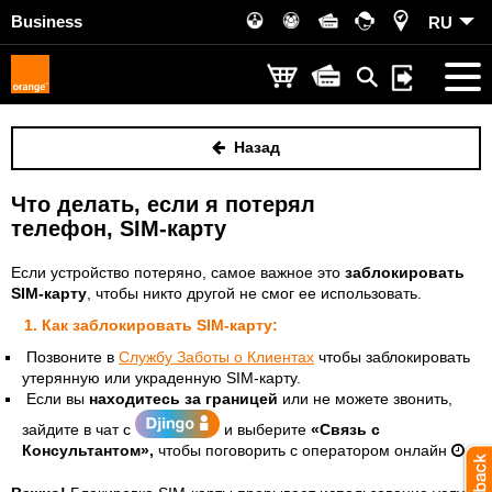
Business
RU
Назад
Что делать, если я потерял
телефон, SIM-карту
Если устройство потеряно, самое важное это
заблокировать
SIM-карту
, чтобы никто другой не смог ее использовать.
1. Как заблокировать SIM-карту:
Позвоните в
Службу Заботы о Клиентах
чтобы заблокировать
утерянную или украденную SIM-карту.
Если вы
находитесь за границей
или не можете звонить,
зайдите в чат с
и выберите
«Связь с
Консультантом»,
чтобы поговорить с оператором онлайн
.