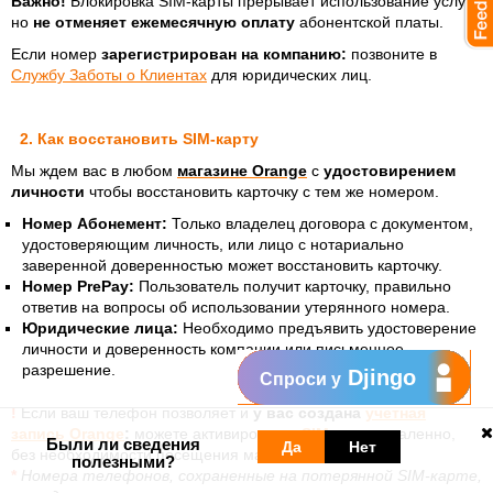
Важно!
Блокировка SIM-карты прерывает использование услуг,
но
не отменяет ежемесячную оплату
абонентской платы.
Если номер
зарегистрирован на компанию:
позвоните в
Службу Заботы о Клиентах
для юридических лиц.
2. Как восстановить SIM-карту
Мы ждем вас в любом
магазине Orange
с
удостовирением
личности
чтобы восстановить карточку с тем же номером.
Номер Абонемент:
Только владелец договора с документом,
удостоверяющим личность, или лицо с нотариально
заверенной доверенностью может восстановить карточку.
Номер PrePay:
Пользователь получит карточку, правильно
ответив на вопросы об использовании утерянного номера.
Юридические лица:
Необходимо предъявить удостоверение
личности и доверенность компании или письменное
разрешение.
Djingo
Спроси у
!
Если ваш телефон позволяет и
у вас создана
учетная
запись Orange
:
можете активировать
eSIM-
карту
удаленно,
Были ли сведения
Да
Нет
без необходимости посещения магазина.
полезными?
*
Номера телефонов, сохраненные на потерянной SIM-карте,