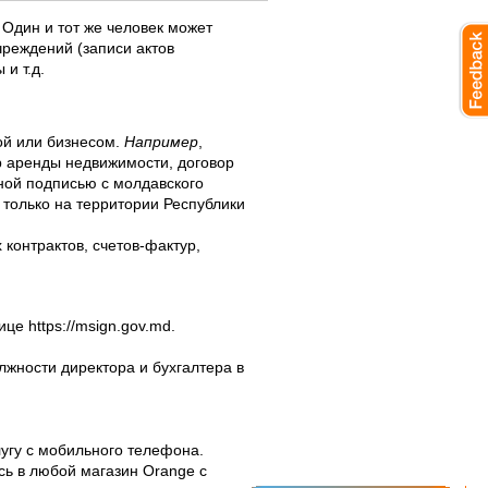
Один и тот же человек может
чреждений (записи актов
и т.д.
ой или бизнесом.
Например
,
р аренды недвижимости, договор
ной подписью с молдавского
только на территории Республики
контрактов, счетов-фактур,
е https://msign.gov.md.
жности директора и бухгалтера в
угу с мобильного телефона.
есь в любой магазин Orange с