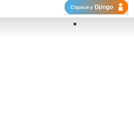
Djingo
Спроси у
Поддержка
My Orange
Помощь
New
Orange Chat
Orange Service