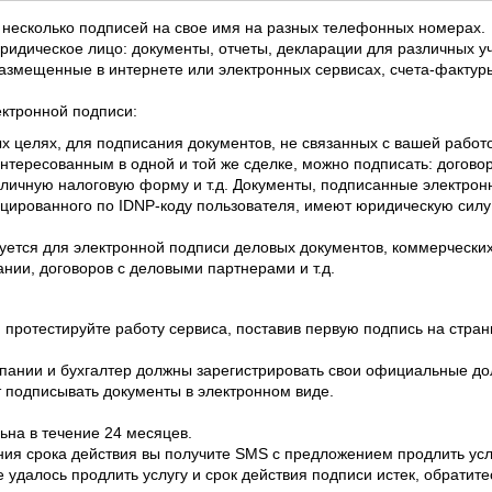
 несколько подписей на свое имя на разных телефонных номерах. 
юридическое лицо: документы, отчеты, декларации для различных у
 размещенные в
и
нтернете или электронных сервисах, счета-фактуры 
ктронной подписи:
ых целях, для подписания документов, не связанных с вашей работ
интересованным в одной и той же сделке, можно подписать: догово
личную налоговую форму и т.д. Документы, подписанные электрон
ированного по IDNP-коду пользователя, имеют юридическую силу 
уется для электронной подписи деловых документов, коммерческих 
нии, договоров с деловыми партнерами и т.д.
протестируйте работу сервиса, поставив первую подпись на страниц
пании и бухгалтер должны зарегистрировать свои официальные дол
т подписывать документы в электронном виде.
ьна в течение 24 месяцев.
ения срока действия вы получите SMS с предложением продлить усл
е удалось продлить услугу и срок действия подписи истек, обратит