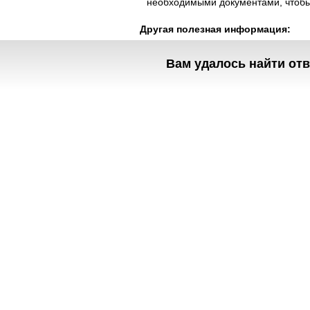
необходимыми документами, чтобы 
Другая полезная информация:
Как активировать или продлит
Как подписать и проверить док
Вам удалось найти отв
Можете найти ответы на другие воп
Полезное
Об Orange Moldova
ISO
Код этики
Карьера