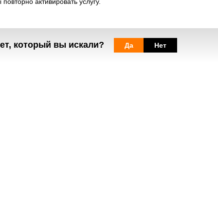
повторно активировать услугу.
ь мобильную подпись
умент, подписанный электронной подписью на MSign
ет, который вы искали?
Да
Нет
росы
разделе
orange помощь абонемент
или
Мобильная подпись
.
Веб-сайты
Легальная
информация
my.orange.md
Договорные условия
Онлайн магазин
Необходимые документы
cybersecurity.orange.md
Условия использования
systems.orange.md
интернет-магазина