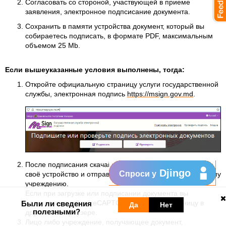
Согласовать со стороной, участвующей в приеме
заявления, электронное подпсисание документа.
Сохранить в памяти устройства документ, который вы
собираетесь подписать, в формате PDF, максимальным
объемом 25 Mb.
Если вышеуказанные условия выполнены, тогда:
Откройте официальную страницу услуги государственной
службы, электронная подпись
https://msign.gov.md
.
После подписания скачайте подписанный документ на
Djingo
Спроси у
своё устройство и отправьте лицу либо предназначенному
учреждению.
Если при загрузке или подписании документа вы
получаете ошибку "reCAPTCHA", откройте страницу в
Были ли сведения
Да
Нет
полезными?
другом веб-браузере.
Лицо либо учреждение, получающее документ,