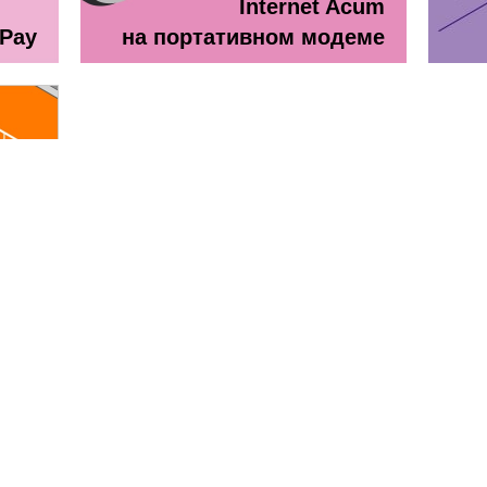
Internet Acum
ePay
на портативном модеме
line
ă + TV Interactiv / Прайс лист
Прайс лист Orange Абонемен