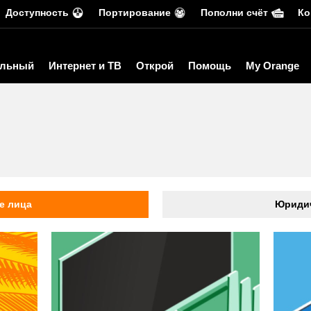
Доступность
Портирование
Пополни счёт
Ко
льный
Интернет и ТВ
Открой
Помощь
My Orange
ь
е лица
Юридич