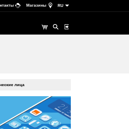
нтакты
Магазины
RU
еские лица