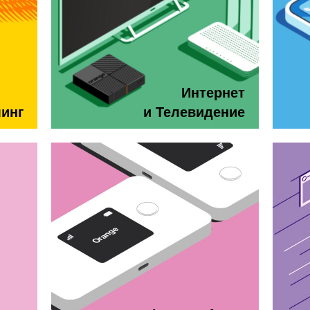
Интернет
минг
и Телевидение