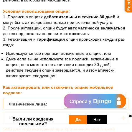
региона, в котором вы находитесь.
Условия использования опций:
1.
Подписи в опциях
действительны в течение 30 дней
и
могут быть активированы только при включенной услуге.
2.
После активации, опции будут
автоматически включаться
до тех пор, пока вы не решите их отключить.
3.
Реактивация и
тарификация
опций происходит каждый раз
когда:
Используются все подписи, вк
люченные в опцию, или
Даже если вы не используете все подписи, включенные в
опцию, но с момента ее активации проходит 30 дней,
действие текущей опции завершается, и автоматически
активируется следующая.
Как активировать или отключить опцию мобильной
подписи:
Djingo
Спроси у
Физические лица:
Юридические лица:
Были ли сведения
Да
Нет
полезными?
SMS для подтверждения при применении мобильной